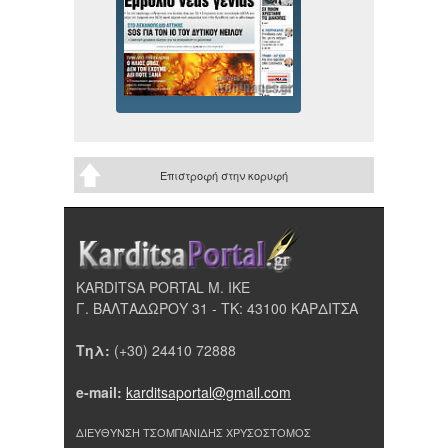
Επιστροφή στην κορυφή
KARDITSA PORTAL Μ. ΙΚΕ
Γ. ΒΑΛΤΑΔΩΡΟΥ 31 - ΤΚ: 43100 ΚΑΡΔΙΤΣΑ
Τηλ:
(+30) 24410 72888
e-mail:
karditsaportal@gmail.com
ΔΙΕΥΘΥΝΣΗ ΤΣΟΜΠΑΝΙΔΗΣ ΧΡΥΣΟΣΤΟΜΟΣ