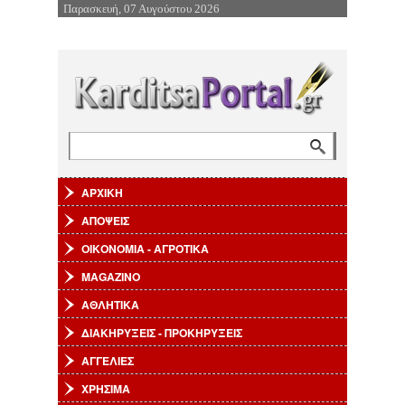
Παρασκευή, 07 Αυγούστου 2026
Επιστροφή στην Πλοήγηση
Αναζήτηση
Φόρμα αναζήτησης
ΑΡΧΙΚΗ
ΑΠΟΨΕΙΣ
ΟΙΚΟΝΟΜΙΑ - ΑΓΡΟΤΙΚΑ
MAGAZINO
ΑΘΛΗΤΙΚΑ
ΔΙΑΚΗΡΥΞΕΙΣ - ΠΡΟΚΗΡΥΞΕΙΣ
ΑΓΓΕΛΙΕΣ
ΧΡΗΣΙΜΑ