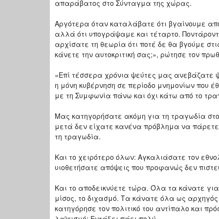
απαράβατος στο Σύνταγμα της χώρας.
Αργότερα όταν καταλάβατε ότι βγαίνουμε από 
αλλά ότι υπογράψαμε και τέταρτο. Ποντάροντας
αρχίσατε τη θεωρία ότι ποτέ δε θα βγούμε στ
κάνετε την αυτοκριτική σας;», ρώτησε τον πρω
«Επί τέσσερα χρόνια ψεύτες μας ανεβάζατε 
η μόνη κυβέρνηση σε περίοδο μνημονίων που έθε
με τη Συμφωνία πάνω και όχι κάτω από το τρα
Μας κατηγορήσατε ακόμη για τη τραγωδία στο
μετά δεν είχατε κανένα πρόβλημα να πάρετε 
τη τραγωδία.
Και το χειρότερο όλων: Αγκαλιάσατε τον εθνο
υιοθετήσατε απόψεις που προφανώς δεν πιστε
Και το αποδεικνύετε τώρα. Όλα τα κάνατε για
μίσος, το διχασμό. Τα κάνατε όλα ως αρχηγός
κατηγόρησε τον πολιτικό του αντίπαλο και πρό
λαϊκισμό; Εντάξει πάει πολύ.