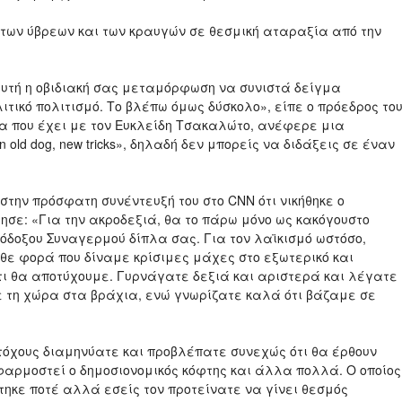
 των ύβρεων και των κραυγών σε θεσμική αταραξία από την
αυτή η οβιδιακή σας μεταμόρφωση να συνιστά δείγμα
τικό πολιτισμό. Το βλέπω όμως δύσκολο», είπε ο πρόεδρος το
ία που έχει με τον Ευκλείδη Τσακαλώτο, ανέφερε μια
n old dog, new tricks», δηλαδή δεν μπορείς να διδάξεις σε έναν
 στην πρόσφατη συνέντευξή του στο CNN ότι νικήθηκε ο
τησε: «Για την ακροδεξιά, θα το πάρω μόνο ως κακόγουστο
όδοξου Συναγερμού δίπλα σας. Για τον λαϊκισμό ωστόσο,
άθε φορά που δίναμε κρίσιμες μάχες στο εξωτερικό και
ι θα αποτύχουμε. Γυρνάγατε δεξιά και αριστερά και λέγατε
ε τη χώρα στα βράχια, ενώ γνωρίζατε καλά ότι βάζαμε σε
στόχους διαμηνύατε και προβλέπατε συνεχώς ότι θα έρθουν
εφαρμοστεί ο δημοσιονομικός κόφτης και άλλα πολλά. Ο οποίος
τηκε ποτέ αλλά εσείς τον προτείνατε να γίνει θεσμός