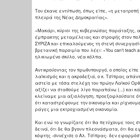
Του έκανε εντύπωση, όπως είπε, «η μετατροπή
πλευρά της Νέας Δημοκρατίας».
«Μακάρι, κύριοι της κυβερνώσας παράταξης, 
έμπρακτης μεταμέλειας και στροφής στον πολι
ΣΥΡΙΖΑ και επικαλούμενος τη στενή συνεργασ
βρετανική παροιμία που λέει: «You can't teach a
ηλικιωμένο σκύλο, νέα κόλπα.
Αντικρούοντας τον πρωθυπουργό, ο οποίος είπε
λαϊκισμός και η ακροδεξιά, ο κ. Τσίπρας απάν
αστείο με τόσα στελέχη του πρώην Λαϊκού Ορθ
αξίζει να σταθούμε λίγο παραπάνω (...) και κ
κλείναμε μια αξιολόγηση, προεξοφλούσατε ότ
ότι καταστρέφουμε την οικονομία και ρίχνουμ
ράγες μια εκτροχιασμένη οικονομία.
Και ενώ το γνωρίζατε ότι θα πετύχουμε τους 
δεινά, ότι δε θα βγουν πλεονάσματα, ότι θα 
κόφτης -συνέχισε ο Αλ. Τσίπρας- δεν εφαρμόσ