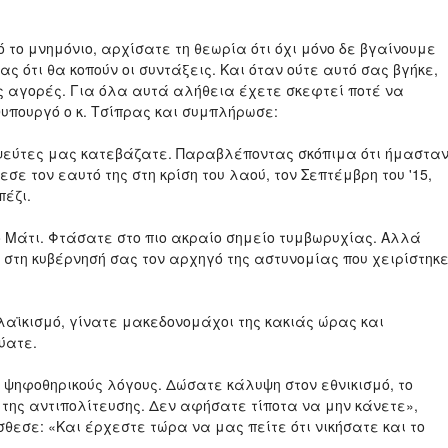
το μνημόνιο, αρχίσατε τη θεωρία ότι όχι μόνο δε βγαίνουμε
 ότι θα κοπούν οι συντάξεις. Και όταν ούτε αυτό σας βγήκε,
ις αγορές. Για όλα αυτά αλήθεια έχετε σκεφτεί ποτέ να
θυπουργό ο κ. Τσίπρας και συμπλήρωσε:
ψεύτες μας κατεβάζατε. Παραβλέποντας σκόπιμα ότι ήμαστα
σε τον εαυτό της στη κρίση του λαού, τον Σεπτέμβρη του '15,
πέζι.
 Μάτι. Φτάσατε στο πιο ακραίο σημείο τυμβωρυχίας. Αλλά
στη κυβέρνησή σας τον αρχηγό της αστυνομίας που χειρίστηκ
λαϊκισμό, γίνατε μακεδονομάχοι της κακιάς ώρας και
ύατε.
 ψηφοθηρικούς λόγους. Δώσατε κάλυψη στον εθνικισμό, το
 της αντιπολίτευσης. Δεν αφήσατε τίποτα να μην κάνετε»,
σθεσε: «Και έρχεστε τώρα να μας πείτε ότι νικήσατε και το