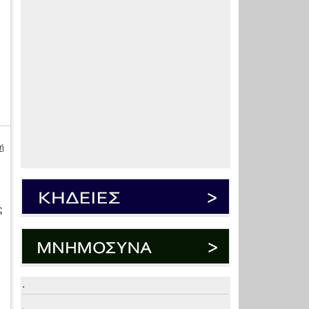
ή
ς
,
.
.