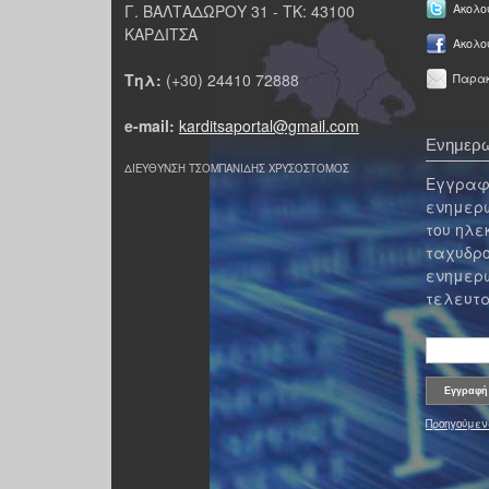
Γ. ΒΑΛΤΑΔΩΡΟΥ 31 - ΤΚ: 43100
Ακολου
ΚΑΡΔΙΤΣΑ
Ακολο
Τηλ:
(+30) 24410 72888
Παρακ
e-mail:
karditsaportal@gmail.com
Ενημερω
ΔΙΕΥΘΥΝΣΗ ΤΣΟΜΠΑΝΙΔΗΣ ΧΡΥΣΟΣΤΟΜΟΣ
Εγγραφε
ενημερω
του ηλε
ταχυδρο
ενημερω
τελευτα
Προηγούμεν