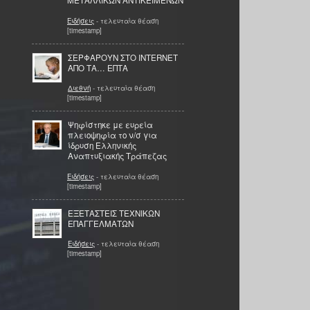
ΜΕΤΑΛΛΙΚΩΝ ΑΝΤΙΚΕΙΜΕΝΩΝ
Ειδήσεις
- τελευταία θέαση
[timestamp]
ΣΕΡΦΑΡΟΥΝ ΣΤΟ INTERNET
ΑΠΟ ΤΑ… ΕΠΤΑ
Διεθνή
- τελευταία θέαση
[timestamp]
Ψηφίστηκε με ευρεία
πλειοψηφία το ν/σ για
ίδρυση Ελληνικής
Αναπτυξιακής Τράπεζας
Ειδήσεις
- τελευταία θέαση
[timestamp]
ΕΞΕΤΑΣΤΕΙΣ ΤΕΧΝΙΚΩΝ
ΕΠΑΓΓΕΛΜΑΤΩΝ
Ειδήσεις
- τελευταία θέαση
[timestamp]