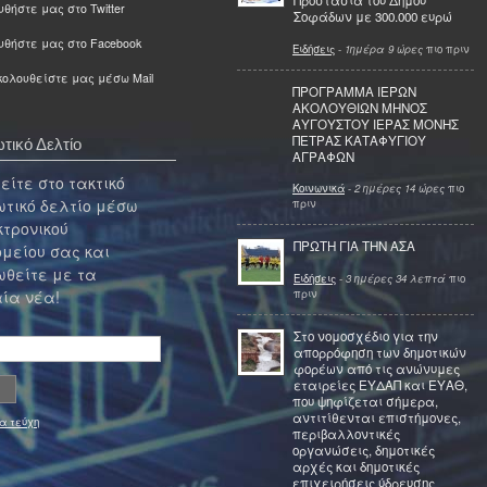
Προστασία του Δήμου
θήστε μας στο Twitter
Σοφάδων με 300.000 ευρώ
υθήστε μας στο Facebook
Ειδήσεις
-
1ημέρα 9 ώρες
πιο πριν
ολουθείστε μας μέσω Mail
ΠΡΟΓΡΑΜΜΑ ΙΕΡΩΝ
ΑΚΟΛΟΥΘΙΩΝ ΜΗΝΟΣ
ΑΥΓΟΥΣΤΟΥ ΙΕΡΑΣ ΜΟΝΗΣ
ΠΕΤΡΑΣ ΚΑΤΑΦΥΓΙΟΥ
τικό Δελτίο
ΑΓΡΑΦΩΝ
ίτε στο τακτικό
Κοινωνικά
-
2 ημέρες 14 ώρες
πιο
τικό δελτίο μέσω
πριν
κτρονικού
ΠΡΩΤΗ ΓΙΑ ΤΗΝ ΑΣΑ
μείου σας και
θείτε με τα
Ειδήσεις
-
3 ημέρες 34 λεπτά
πιο
πριν
ία νέα!
Στο νομοσχέδιο για την
απορρόφηση των δημοτικών
φορέων από τις ανώνυμες
εταιρείες ΕΥΔΑΠ και ΕΥΑΘ,
που ψηφίζεται σήμερα,
αντιτίθενται επιστήμονες,
α τεύχη
περιβαλλοντικές
οργανώσεις, δημοτικές
αρχές και δημοτικές
επιχειρήσεις ύδρευσης