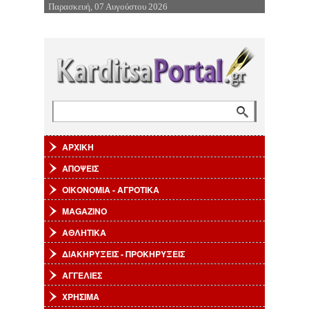
Παρασκευή, 07 Αυγούστου 2026
Επιστροφή στην Πλοήγηση
Αναζήτηση
Φόρμα αναζήτησης
ΑΡΧΙΚΗ
ΑΠΟΨΕΙΣ
ΟΙΚΟΝΟΜΙΑ - ΑΓΡΟΤΙΚΑ
MAGAZINO
ΑΘΛΗΤΙΚΑ
ΔΙΑΚΗΡΥΞΕΙΣ - ΠΡΟΚΗΡΥΞΕΙΣ
ΑΓΓΕΛΙΕΣ
ΧΡΗΣΙΜΑ