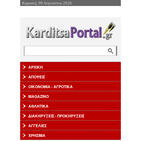
Κυριακή, 09 Αυγούστου 2026
Επιστροφή στην Πλοήγηση
Αναζήτηση
Φόρμα αναζήτησης
ΑΡΧΙΚΗ
ΑΠΟΨΕΙΣ
ΟΙΚΟΝΟΜΙΑ - ΑΓΡΟΤΙΚΑ
MAGAZINO
ΑΘΛΗΤΙΚΑ
ΔΙΑΚΗΡΥΞΕΙΣ - ΠΡΟΚΗΡΥΞΕΙΣ
ΑΓΓΕΛΙΕΣ
ΧΡΗΣΙΜΑ