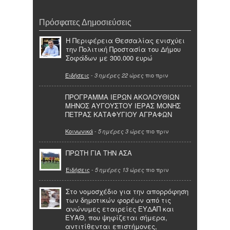
Πρόσφατες Δημοσιεύσεις
Η Περιφέρεια Θεσσαλίας ενισχύει
την Πολιτική Προστασία του Δήμου
Σοφάδων με 300.000 ευρώ
Ειδήσεις
-
πιο πριν
3 ημέρες 22 ώρες
ΠΡΟΓΡΑΜΜΑ ΙΕΡΩΝ ΑΚΟΛΟΥΘΙΩΝ
ΜΗΝΟΣ ΑΥΓΟΥΣΤΟΥ ΙΕΡΑΣ ΜΟΝΗΣ
ΠΕΤΡΑΣ ΚΑΤΑΦΥΓΙΟΥ ΑΓΡΑΦΩΝ
Κοινωνικά
-
πιο πριν
5 ημέρες 3 ώρες
ΠΡΩΤΗ ΓΙΑ ΤΗΝ ΑΣΑ
Ειδήσεις
-
πιο πριν
5 ημέρες 13 ώρες
Στο νομοσχέδιο για την απορρόφηση
των δημοτικών φορέων από τις
ανώνυμες εταιρείες ΕΥΔΑΠ και
ΕΥΑΘ, που ψηφίζεται σήμερα,
αντιτίθενται επιστήμονες,