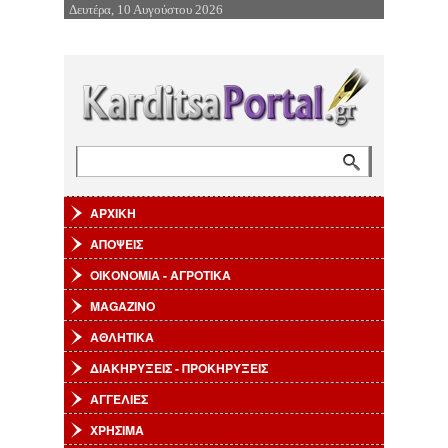
Δευτέρα, 10 Αυγούστου 2026
Επιστροφή στην Πλοήγηση
Αναζήτηση
Φόρμα αναζήτησης
ΑΡΧΙΚΗ
ΑΠΟΨΕΙΣ
ΟΙΚΟΝΟΜΙΑ - ΑΓΡΟΤΙΚΑ
MAGAZINO
ΑΘΛΗΤΙΚΑ
ΔΙΑΚΗΡΥΞΕΙΣ - ΠΡΟΚΗΡΥΞΕΙΣ
ΑΓΓΕΛΙΕΣ
ΧΡΗΣΙΜΑ