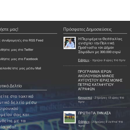
ήστε μας!
Πρόσφατες Δημοσιεύσεις
Η Περιφέρεια Θεσσαλίας
ε συνδρομητές στο RSS Feed
ενισχύει την Πολιτική
Προστασία του Δήμου
θήστε μας στο Twitter
Σοφάδων με 300.000 ευρώ
υθήστε μας στο Facebook
Ειδήσεις
-
1ημέρα 9 ώρες
πιο πριν
ολουθείστε μας μέσω Mail
ΠΡΟΓΡΑΜΜΑ ΙΕΡΩΝ
ΑΚΟΛΟΥΘΙΩΝ ΜΗΝΟΣ
ΑΥΓΟΥΣΤΟΥ ΙΕΡΑΣ ΜΟΝΗΣ
ΠΕΤΡΑΣ ΚΑΤΑΦΥΓΙΟΥ
τικό Δελτίο
ΑΓΡΑΦΩΝ
ίτε στο τακτικό
Κοινωνικά
-
2 ημέρες 13 ώρες
πιο
τικό δελτίο μέσω
πριν
κτρονικού
ΠΡΩΤΗ ΓΙΑ ΤΗΝ ΑΣΑ
μείου σας και
θείτε με τα
Ειδήσεις
-
3 ημέρες 9 λεπτά
πιο
πριν
ία νέα!