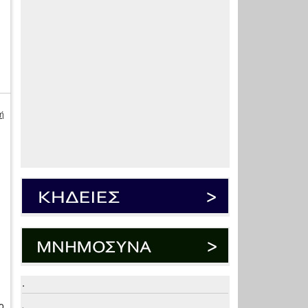
ή
.
ο
.