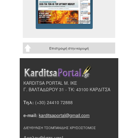
Επιστροφή στην κορυφή
KARDITSA PORTAL Μ. ΙΚΕ
Γ. ΒΑΛΤΑΔΩΡΟΥ 31 - ΤΚ: 43100 ΚΑΡΔΙΤΣΑ
Τηλ:
(+30) 24410 72888
e-mail:
karditsaportal@gmail.com
ΔΙΕΥΘΥΝΣΗ ΤΣΟΜΠΑΝΙΔΗΣ ΧΡΥΣΟΣΤΟΜΟΣ