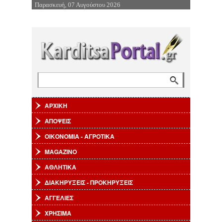
Παρασκευή, 07 Αυγούστου 2026
Επιστροφή στην Πλοήγηση
Αναζήτηση
Φόρμα αναζήτησης
ΑΡΧΙΚΗ
ΑΠΟΨΕΙΣ
ΟΙΚΟΝΟΜΙΑ - ΑΓΡΟΤΙΚΑ
MAGAZINO
ΑΘΛΗΤΙΚΑ
ΔΙΑΚΗΡΥΞΕΙΣ - ΠΡΟΚΗΡΥΞΕΙΣ
ΑΓΓΕΛΙΕΣ
ΧΡΗΣΙΜΑ