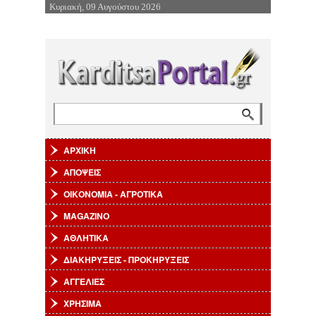
Κυριακή, 09 Αυγούστου 2026
Επιστροφή στην Πλοήγηση
Αναζήτηση
Φόρμα αναζήτησης
ΑΡΧΙΚΗ
ΑΠΟΨΕΙΣ
ΟΙΚΟΝΟΜΙΑ - ΑΓΡΟΤΙΚΑ
MAGAZINO
ΑΘΛΗΤΙΚΑ
ΔΙΑΚΗΡΥΞΕΙΣ - ΠΡΟΚΗΡΥΞΕΙΣ
ΑΓΓΕΛΙΕΣ
ΧΡΗΣΙΜΑ