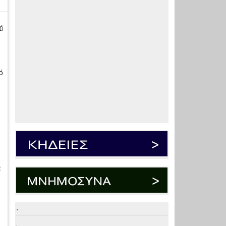
ή
ό
α
.
.