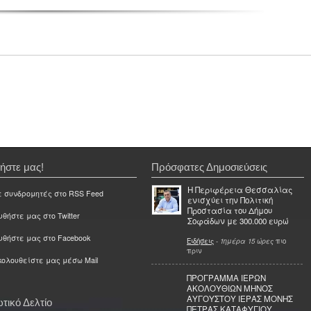
ήστε μας!
Πρόσφατες Δημοσιεύσεις
Η Περιφέρεια Θεσσαλίας
ε συνδρομητές στο RSS Feed
ενισχύει την Πολιτική
Προστασία του Δήμου
θήστε μας στο Twitter
Σοφάδων με 300.000 ευρώ
υθήστε μας στο Facebook
Ειδήσεις
-
1ημέρα 15 ώρες
πιο
πριν
ολουθείστε μας μέσω Mail
ΠΡΟΓΡΑΜΜΑ ΙΕΡΩΝ
ΑΚΟΛΟΥΘΙΩΝ ΜΗΝΟΣ
ΑΥΓΟΥΣΤΟΥ ΙΕΡΑΣ ΜΟΝΗΣ
τικό Δελτίο
ΠΕΤΡΑΣ ΚΑΤΑΦΥΓΙΟΥ