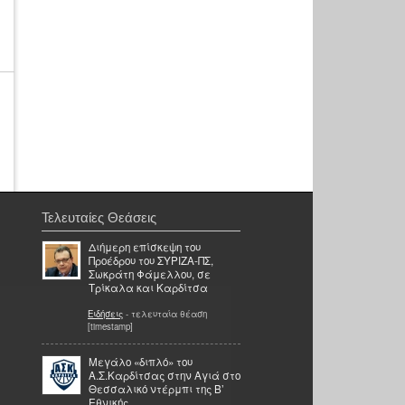
Τελευταίες Θεάσεις
Διήμερη επίσκεψη του
Προέδρου του ΣΥΡΙΖΑ-ΠΣ,
Σωκράτη Φάμελλου, σε
Τρίκαλα και Καρδίτσα
Ειδήσεις
- τελευταία θέαση
[timestamp]
Μεγάλο «διπλό» του
Α.Σ.Καρδίτσας στην Αγιά στο
Θεσσαλικό ντέρμπι της Β’
Εθνικής