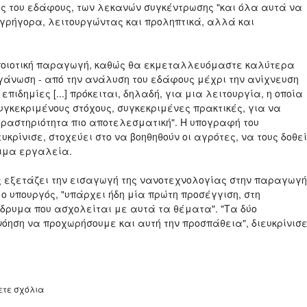
ης του εδάφους, των λεκανών συγκέντρωσης "και όλα αυτά να
γρήγορα, λειτουργώντας και προληπτικά, αλλά και
ιο ποιοτική παραγωγή, καθώς θα εκμεταλλευόμαστε καλύτερα
γάνωση - από την ανάλυση του εδάφους μέχρι την ανίχνευση
ιδημίες [...] πρόκειται, δηλαδή, για μια λειτουργία, η οποία
υγκεκριμένους στόχους, συγκεκριμένες πρακτικές, για να
δραστηριότητα πιο αποτελεσματική". Η υπογραφή του
κρίνισε, στοχεύει στο να βοηθηθούν οι αγρότες, να τους δοθεί
σιμα εργαλεία.
ης εξετάζει την εισαγωγή της νανοτεχνολογίας στην παραγωγή
ο υπουργός, "υπάρχει ήδη μία πρώτη προσέγγιση, στη
 ίδρυμα που ασχολείται με αυτά τα θέματα". "Τα δύο
νόηση να προχωρήσουμε και αυτή την προσπάθεια", διευκρίνισε
ετε σχόλια