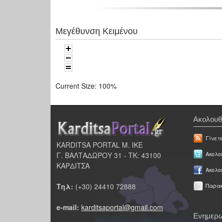
Μεγέθυνση Κειμένου
Current Size:
100%
Ακολουθ
Γίνετ
KARDITSA PORTAL Μ. ΙΚΕ
Γ. ΒΑΛΤΑΔΩΡΟΥ 31 - ΤΚ: 43100
Ακολου
ΚΑΡΔΙΤΣΑ
Ακολο
Τηλ:
(+30) 24410 72888
Παρακ
e-mail:
karditsaportal@gmail.com
Ενημερω