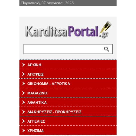
Παρασκευή, 07 Αυγούστου 2026
Επιστροφή στην Πλοήγηση
Αναζήτηση
Φόρμα αναζήτησης
ΑΡΧΙΚΗ
ΑΠΟΨΕΙΣ
ΟΙΚΟΝΟΜΙΑ - ΑΓΡΟΤΙΚΑ
MAGAZINO
ΑΘΛΗΤΙΚΑ
ΔΙΑΚΗΡΥΞΕΙΣ - ΠΡΟΚΗΡΥΞΕΙΣ
ΑΓΓΕΛΙΕΣ
ΧΡΗΣΙΜΑ