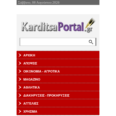
Σάββατο, 08 Αυγούστου 2026
Επιστροφή στην Πλοήγηση
Αναζήτηση
Φόρμα αναζήτησης
ΑΡΧΙΚΗ
ΑΠΟΨΕΙΣ
ΟΙΚΟΝΟΜΙΑ - ΑΓΡΟΤΙΚΑ
MAGAZINO
ΑΘΛΗΤΙΚΑ
ΔΙΑΚΗΡΥΞΕΙΣ - ΠΡΟΚΗΡΥΞΕΙΣ
ΑΓΓΕΛΙΕΣ
ΧΡΗΣΙΜΑ