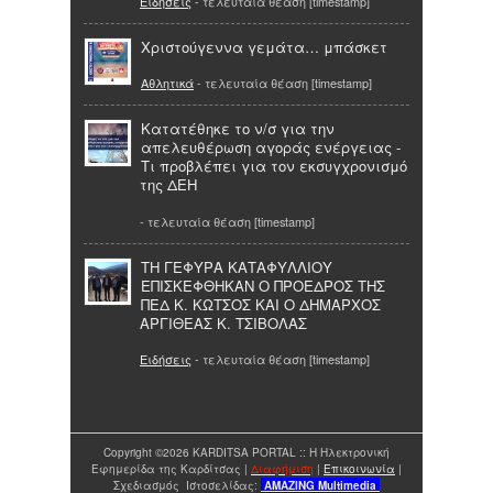
Ειδήσεις
- τελευταία θέαση [timestamp]
Χριστούγεννα γεμάτα… μπάσκετ
Αθλητικά
- τελευταία θέαση [timestamp]
Κατατέθηκε το ν/σ για την
απελευθέρωση αγοράς ενέργειας -
Τι προβλέπει για τον εκσυγχρονισμό
της ΔΕΗ
- τελευταία θέαση [timestamp]
ΤΗ ΓΕΦΥΡΑ ΚΑΤΑΦΥΛΛΙΟΥ
ΕΠΙΣΚΕΦΘΗΚΑΝ Ο ΠΡΟΕΔΡΟΣ ΤΗΣ
ΠΕΔ Κ. ΚΩΤΣΟΣ ΚΑΙ Ο ΔΗΜΑΡΧΟΣ
ΑΡΓΙΘΕΑΣ Κ. ΤΣΙΒΟΛΑΣ
Ειδήσεις
- τελευταία θέαση [timestamp]
Copyright ©2026 KARDITSA PORTAL :: Η Ηλεκτρονική
Εφημερίδα της Καρδίτσας |
Διαφήμιση
|
Επικοινωνία
|
Σχεδιασμός Ιστοσελίδας:
AMAZING
Multimedia