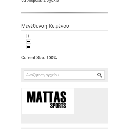
να υποβάλετε σχόλια
Μεγέθυνση Κειμένου
Current Size:
100%
Αναζήτηση
Φόρμα αναζήτησης