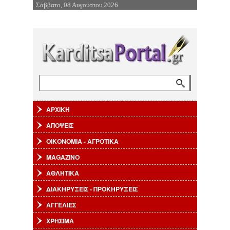
Σάββατο, 08 Αυγούστου 2026
Επιστροφή στην Πλοήγηση
Αναζήτηση
Φόρμα αναζήτησης
ΑΡΧΙΚΗ
ΑΠΟΨΕΙΣ
ΟΙΚΟΝΟΜΙΑ - ΑΓΡΟΤΙΚΑ
MAGAZINO
ΑΘΛΗΤΙΚΑ
ΔΙΑΚΗΡΥΞΕΙΣ - ΠΡΟΚΗΡΥΞΕΙΣ
ΑΓΓΕΛΙΕΣ
ΧΡΗΣΙΜΑ