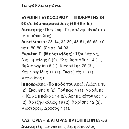
Τα φύλλα αγώνα:
ΕΥΡΩΠΗ ΠΕΥΚΟΧΩΡΙΟΥ – ΙΠΠΟΚΡΑΤΗΣ 84-
93 σε δύο παρατάσεις (65-65 κ.δ.)
Διαιτητής:
Παγώνης-Γερακίνης-Φακίτσας
(Δροσόπουλος)
Δεκάλεπτα:
23-14, 32-30, 43-51, 65-65, α’
πρτ. 80-80, β’ πρτ. 84-93
Ευρώπη Π. (Μελετιάδης):
Τζουβάρας,
Ακεψιμαΐδης 6 (2), Ελευθεριάδης 14 (1),
Βελισσαρίου 8 (1), Κιτσούλης 28 (3),
Καμπουρίδης 11 (1), Γκατζιάς 11 (1),
Μανούσος 6.
Ιπποκράτης (Παπαδόπουλος):
Λάανε 13
(2), Σκούφης 8 (2), Τρύπας 4 (1), Ναούμης
7, Καλαμπάκας 14 (2), Ασημακόπουλος 15
(2), Χατζηνικόλας 16 (2), Χαρίσης 12 (2),
Μαστόρος, Δρόσος 4 (1).
ΚΑΣΤΟΡΙΑ – ΔΙΑΓΟΡΑΣ ΔΡΥΟΠΙΔΕΩΝ 63-56
Διαιτητές:
Ξενικάκης-Σιμητόπουλος-