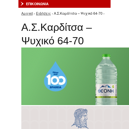
ΕΠΙΚΟΙΝΩΝΙΑ
Αρχική
›
Ειδήσεις
› Α.Σ.Καρδίτσα – Ψυχικό 64-70 ›
Είστε εδώ
Α.Σ.Καρδίτσα –
Ψυχικό 64-70