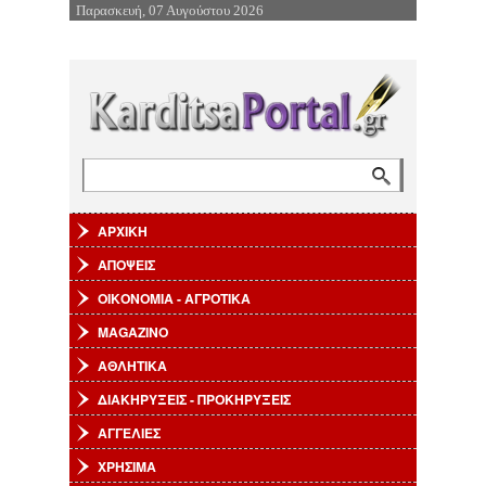
Παρασκευή, 07 Αυγούστου 2026
Επιστροφή στην Πλοήγηση
Αναζήτηση
Φόρμα αναζήτησης
ΑΡΧΙΚΗ
ΑΠΟΨΕΙΣ
ΟΙΚΟΝΟΜΙΑ - ΑΓΡΟΤΙΚΑ
MAGAZINO
ΑΘΛΗΤΙΚΑ
ΔΙΑΚΗΡΥΞΕΙΣ - ΠΡΟΚΗΡΥΞΕΙΣ
ΑΓΓΕΛΙΕΣ
ΧΡΗΣΙΜΑ