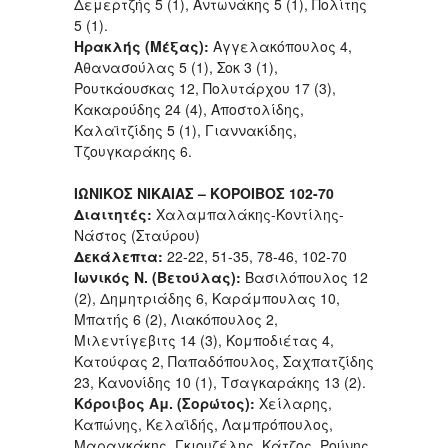
Δεμερτζής 5 (1), Αντωνάκης 5 (1), Πολίτης
5 (1).
Ηρακλής (Μέξας):
Αγγελακόπουλος 4,
Αθανασούλας 5 (1), Σοκ 3 (1),
Ρουτκάουσκας 12, Πολυτάρχου 17 (3),
Κακαρούδης 24 (4), Αποστολίδης,
Καλαϊτζίδης 5 (1), Γιαννακίδης,
Τζουγκαράκης 6.
ΙΩΝΙΚΟΣ ΝΙΚΑΙΑΣ – ΚΟΡΟΙΒΟΣ 102-70
Διαιτητές:
Χαλαμπαλάκης-Κοντίλης-
Νάστος (Σταύρου)
Δεκάλεπτα:
22-22, 51-35, 78-46, 102-70
Ιωνικός Ν. (Βετούλας):
Βασιλόπουλος 12
(2), Δημητριάδης 6, Καράμπουλας 10,
Μπατής 6 (2), Λιακόπουλος 2,
Μιλεντίγεβιτς 14 (3), Κομποδιέτας 4,
Κατούφας 2, Παπαδόπουλος, Σαχπατζίδης
23, Κανονίδης 10 (1), Τσαγκαράκης 13 (2).
Κόροιβος Αμ. (Σορώτος):
Χείλαρης,
Καπώνης, Κελαϊδής, Λαμπρόπουλος,
Μαραγκάκης, Γκιουζέλης, Κάτζος, Ρούνης,