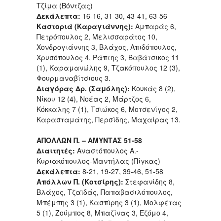
Τζίμα (Βόντζας)
Δεκάλεπτα:
16-16, 31-30, 43-41, 63-56
Καστοριά (Καραγιάννης):
Αμπαράς 6,
Πετρόπουλος 2, Μελισσαράτος 10,
Χονδρογιάννης 3, Βλάχος, Απιδόπουλος,
Χρυσόπουλος 4, Ράπτης 3, Βαβάτσικος 11
(1), Καραμανώλης 9, Τζακόπουλος 12 (3),
Φουρμαναβίτσιους 3.
Διαγόρας Δρ. (Σαμόλης):
Κουκάς 8 (2),
Νίκου 12 (4), Νοέας 2, Μάρτζος 6,
Κόκκαλης 7 (1), Τσιώκος 6, Μοτσενίγος 2,
Καρασταμάτης, Περσίδης, Μαχαίρας 13.
ΑΠΟΛΛΩΝ Π. – ΑΜΥΝΤΑΣ 51-58
Διαιτητές:
Αναστόπουλος Α.-
Κυριακόπουλος-Μαντήλας (Πίγκας)
Δεκάλεπτα:
8-21, 19-27, 39-46, 51-58
Απόλλων Π. (Κοτσίρης):
Στεφανίδης 8,
Βλάχος, Τζαϊδάς, Παπαβασιλόπουλος,
Μπέμπης 3 (1), Κασπίρης 3 (1), Μολφέτας
5 (1), Ζούμπος 8, Μπαζίνας 3, Εζόμο 4,