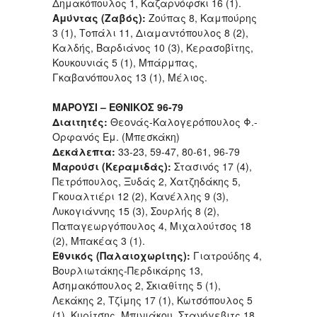
Δημακόπουλος 1, Καζαρνόφσκι 16 (1).
Αμύντας (Ζαβός):
Ζούπας 8, Καμπούρης
3 (1), Τοπάλι 11, Διαμαντόπουλος 8 (2),
Καλδής, Βαρδιάνος 10 (3), Κερασοβίτης,
Κουκουνιάς 5 (1), Μπάρμπας,
Γκαβανόπουλος 13 (1), Μέλιος.
ΜΑΡΟΥΣΙ – ΕΘΝΙΚΟΣ 96-79
Διαιτητές:
Θεονάς-Καλογερόπουλος Φ.-
Ορφανός Εμ. (Μπεσκάκη)
Δεκάλεπτα:
33-23, 59-47, 80-61, 96-79
Μαρούσι (Κεραμιδάς):
Στασινός 17 (4),
Πετρόπουλος, Ξυδάς 2, Χατζηδάκης 5,
Γκουαλτιέρι 12 (2), Κανέλλης 9 (3),
Λυκογιάννης 15 (3), Σουρλής 8 (2),
Παπαγεωργόπουλος 4, Μιχαλούτσος 18
(2), Μπακέας 3 (1).
Εθνικός (Παλαιοχωρίτης):
Γιατρούδης 4,
Βουρλιωτάκης-Περδικάρης 13,
Ασημακόπουλος 2, Σκιαθίτης 5 (1),
Λεκάκης 2, Τζίμης 17 (1), Κωτσόπουλος 5
(1), Κυρίτσης, Μπινιάκου, Στανόγεβιτς 18