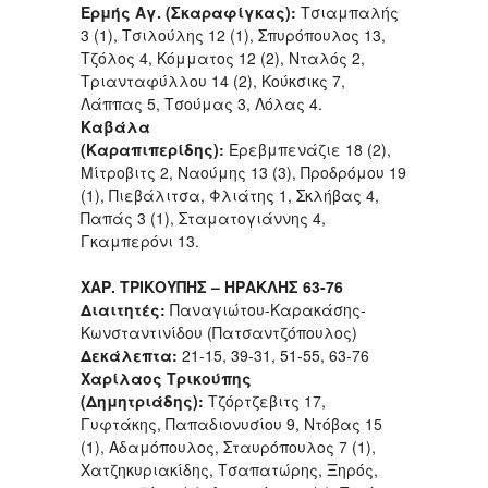
Ερμής Αγ. (Σκαραφίγκας):
Τσιαμπαλής
3 (1), Τσιλούλης 12 (1), Σπυρόπουλος 13,
Τζόλος 4, Κόμματος 12 (2), Νταλός 2,
Τριανταφύλλου 14 (2), Κούκσικς 7,
Λάππας 5, Τσούμας 3, Λόλας 4.
Καβάλα
(Καραπιπερίδης):
Ερεβμπενάζιε 18 (2),
Μίτροβιτς 2, Ναούμης 13 (3), Προδρόμου 19
(1), Πιεβάλιτσα, Φλιάτης 1, Σκλήβας 4,
Παπάς 3 (1), Σταματογιάννης 4,
Γκαμπερόνι 13.
ΧΑΡ. ΤΡΙΚΟΥΠΗΣ – ΗΡΑΚΛΗΣ 63-76
Διαιτητές:
Παναγιώτου-Καρακάσης-
Κωνσταντινίδου (Πατσαντζόπουλος)
Δεκάλεπτα:
21-15, 39-31, 51-55, 63-76
Χαρίλαος Τρικούπης
(Δημητριάδης):
Τζόρτζεβιτς 17,
Γυφτάκης, Παπαδιονυσίου 9, Ντόβας 15
(1), Αδαμόπουλος, Σταυρόπουλος 7 (1),
Χατζηκυριακίδης, Τσαπατώρης, Ξηρός,