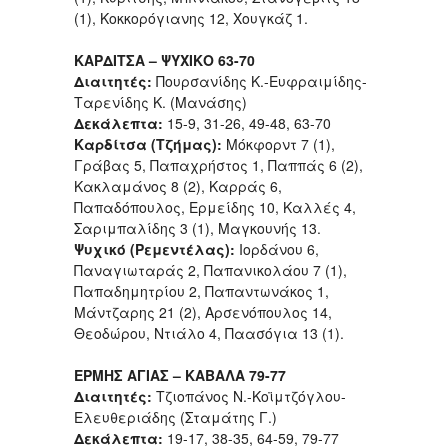
(1), Κοκκορόγιανης 12, Χουγκάζ 1.
ΚΑΡΔΙΤΣΑ – ΨΥΧΙΚΟ 63-70
Διαιτητές:
Πουρσανίδης Κ.-Ευφραιμίδης-
Ταρενίδης Κ. (Μανάσης)
Δεκάλεπτα:
15-9, 31-26, 49-48, 63-70
Καρδίτσα (Τζήμας):
Μόκφορντ 7 (1),
Γράβας 5, Παπαχρήστος 1, Παππάς 6 (2),
Κακλαμάνος 8 (2), Καρράς 6,
Παπαδόπουλος, Ερμείδης 10, Καλλές 4,
Σαριμπαλίδης 3 (1), Μαγκουνής 13.
Ψυχικό (Ρεμεντέλας):
Ιορδάνου 6,
Παναγιωταράς 2, Παπανικολάου 7 (1),
Παπαδημητρίου 2, Παπαντωνάκος 1,
Μάντζαρης 21 (2), Αρσενόπουλος 14,
Θεοδώρου, Ντιάλο 4, Παασόγια 13 (1).
ΕΡΜΗΣ ΑΓΙΑΣ – ΚΑΒΑΛΑ 79-77
Διαιτητές:
Τζιοπάνος Ν.-Κοϊμτζόγλου-
Ελευθεριάδης (Σταμάτης Γ.)
Δεκάλεπτα:
19-17, 38-35, 64-59, 79-77