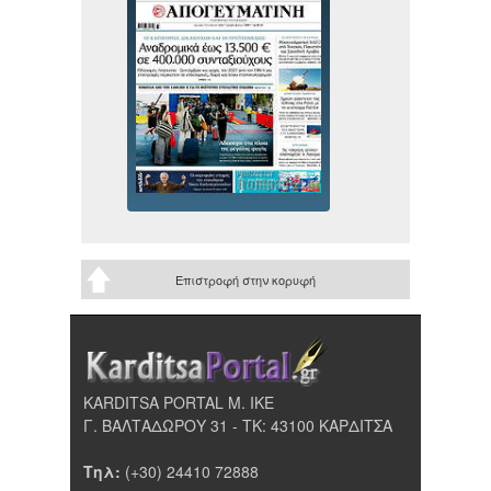
Επιστροφή στην κορυφή
KARDITSA PORTAL Μ. ΙΚΕ
Γ. ΒΑΛΤΑΔΩΡΟΥ 31 - ΤΚ: 43100 ΚΑΡΔΙΤΣΑ
Τηλ:
(+30) 24410 72888