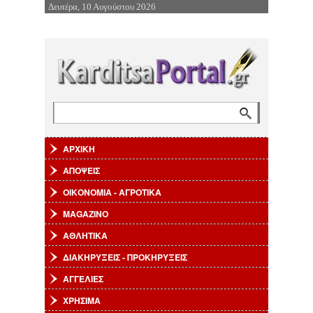
Δευτέρα, 10 Αυγούστου 2026
Επιστροφή στην Πλοήγηση
Αναζήτηση
Φόρμα αναζήτησης
ΑΡΧΙΚΗ
ΑΠΟΨΕΙΣ
ΟΙΚΟΝΟΜΙΑ - ΑΓΡΟΤΙΚΑ
MAGAZINO
ΑΘΛΗΤΙΚΑ
ΔΙΑΚΗΡΥΞΕΙΣ - ΠΡΟΚΗΡΥΞΕΙΣ
ΑΓΓΕΛΙΕΣ
ΧΡΗΣΙΜΑ