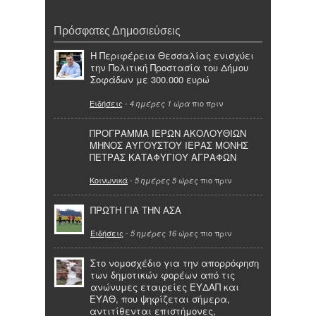
Πρόσφατες Δημοσιεύσεις
Η Περιφέρεια Θεσσαλίας ενισχύει
την Πολιτική Προστασία του Δήμου
Σοφάδων με 300.000 ευρώ
Ειδήσεις
-
πιο πριν
4 ημέρες 1 ώρα
ΠΡΟΓΡΑΜΜΑ ΙΕΡΩΝ ΑΚΟΛΟΥΘΙΩΝ
ΜΗΝΟΣ ΑΥΓΟΥΣΤΟΥ ΙΕΡΑΣ ΜΟΝΗΣ
ΠΕΤΡΑΣ ΚΑΤΑΦΥΓΙΟΥ ΑΓΡΑΦΩΝ
Κοινωνικά
-
πιο πριν
5 ημέρες 5 ώρες
ΠΡΩΤΗ ΓΙΑ ΤΗΝ ΑΣΑ
Ειδήσεις
-
πιο πριν
5 ημέρες 16 ώρες
Στο νομοσχέδιο για την απορρόφηση
των δημοτικών φορέων από τις
ανώνυμες εταιρείες ΕΥΔΑΠ και
ΕΥΑΘ, που ψηφίζεται σήμερα,
αντιτίθενται επιστήμονες,