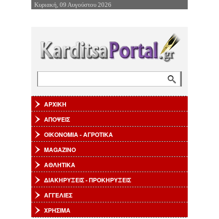
Κυριακή, 09 Αυγούστου 2026
Επιστροφή στην Πλοήγηση
Αναζήτηση
Φόρμα αναζήτησης
ΑΡΧΙΚΗ
ΑΠΟΨΕΙΣ
ΟΙΚΟΝΟΜΙΑ - ΑΓΡΟΤΙΚΑ
MAGAZINO
ΑΘΛΗΤΙΚΑ
ΔΙΑΚΗΡΥΞΕΙΣ - ΠΡΟΚΗΡΥΞΕΙΣ
ΑΓΓΕΛΙΕΣ
ΧΡΗΣΙΜΑ