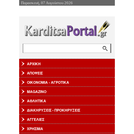
Παρασκευή, 07 Αυγούστου 2026
Επιστροφή στην Πλοήγηση
Αναζήτηση
Φόρμα αναζήτησης
ΑΡΧΙΚΗ
ΑΠΟΨΕΙΣ
ΟΙΚΟΝΟΜΙΑ - ΑΓΡΟΤΙΚΑ
MAGAZINO
ΑΘΛΗΤΙΚΑ
ΔΙΑΚΗΡΥΞΕΙΣ - ΠΡΟΚΗΡΥΞΕΙΣ
ΑΓΓΕΛΙΕΣ
ΧΡΗΣΙΜΑ