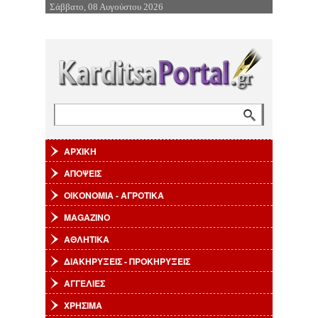
Σάββατο, 08 Αυγούστου 2026
Επιστροφή στην Πλοήγηση
Αναζήτηση
Φόρμα αναζήτησης
ΑΡΧΙΚΗ
ΑΠΟΨΕΙΣ
ΟΙΚΟΝΟΜΙΑ - ΑΓΡΟΤΙΚΑ
MAGAZINO
ΑΘΛΗΤΙΚΑ
ΔΙΑΚΗΡΥΞΕΙΣ - ΠΡΟΚΗΡΥΞΕΙΣ
ΑΓΓΕΛΙΕΣ
ΧΡΗΣΙΜΑ