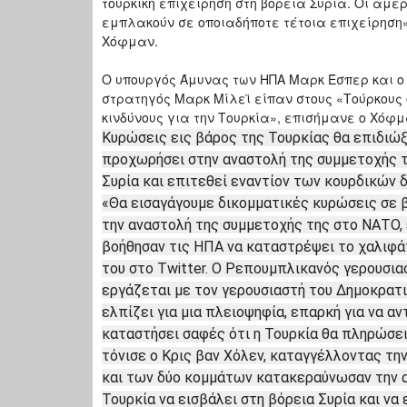
τουρκική επιχείρηση στη βόρεια Συρία. Οι αμε
εμπλακούν σε οποιαδήποτε τέτοια επιχείρηση
Χόφμαν.
Ο υπουργός Άμυνας των ΗΠΑ Μαρκ Έσπερ και ο
στρατηγός Μαρκ Μίλεϊ είπαν στους «Τούρκους 
κινδύνους για την Τουρκία», επισήμανε ο Χόφμ
Κυρώσεις εις βάρος της Τουρκίας θα επιδιώξε
προχωρήσει στην αναστολή της συμμετοχής τ
Συρία και επιτεθεί εναντίον των κουρδικών 
«Θα εισαγάγουμε δικομματικές κυρώσεις σε β
την αναστολή της συμμετοχής της στο ΝΑΤΟ, 
βοήθησαν τις ΗΠΑ να καταστρέψει το χαλιφάτ
του στο Twitter. Ο Ρεπουμπλικανός γερουσιασ
εργάζεται με τον γερουσιαστή του Δημοκρατι
ελπίζει για μια πλειοψηφία, επαρκή για να α
καταστήσει σαφές ότι η Τουρκία θα πληρώσει
τόνισε ο Κρις βαν Χόλεν, καταγγέλλοντας τ
και των δύο κομμάτων κατακεραύνωσαν την 
Τουρκία να εισβάλει στη βόρεια Συρία και να