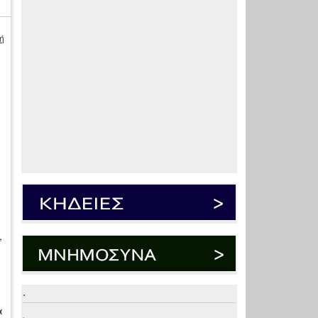
ή
,
.
α
.