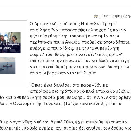
Εκτυπώσιμη μορφ
Ο Αμερικανός πρόεδρος Ντόναλντ Τραμπ
απείλησε "να καταστρέψει ολοσχερώς και να
εξολοθρεύσει" την τουρκική οικονομία στην
περίπτωση που η Άγκυρα προβεί σε οποιαδήποτε
ενέργεια που ο ίδιος, με την "ανυπέρβλητη
σοφία" του, θεωρήσει είναι ότι "εκτός ορίων",
έπειτα από την απόφασή του να δώσει διαταγή
για την απόσυρση των αμερικανικών δυνάμεων
από την βορειοανατολική Συρία.
"Όπως έχω δηλώσει στο παρελθόν με
απερίφραστο τρόπο, και απλά επαναλαμβάνω,
αία και ανυπέρβλητη σοφία μου, θεωρήσω ότι είναι εκτός ορίων
την Οικονομία της Τουρκίας (Το 'χω ξανακάνει!)", είπε ο
κε αργά χθες από τον Λευκό Οίκο, έχει επικριθεί έντονα και
ουλευτές , καθώς εγείρει ανησυχίες ότι ανοίγει τον δρόμο γι