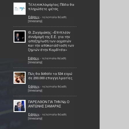
Τέλη κυκλοφορίας: Πόσα θα
πληρώσετε φέτος
Ειδήσεις
- τελευταία θέαση
[timestamp]
Θ. Ζαγοράκης: «Επιπλέον
συνδρομή της Ε.Ε. για την
αποζημίωση των αγροτών
και την αποκατάσταση των
ζημιών στην Καρδίτσα»
Ειδήσεις
- τελευταία θέαση
[timestamp]
Πώς θα δοθούν τα 534 ευρώ
σε 200.000 επαγγελματίες
Ειδήσεις
- τελευταία θέαση
[timestamp]
ΠΑΡΕΛΘΟΝ ΓΙΑ ΤΗΝ ΝΔ Ο
ΑΝΤΩΝΗΣ ΣΑΜΑΡΑΣ
Ειδήσεις
- τελευταία θέαση
[timestamp]