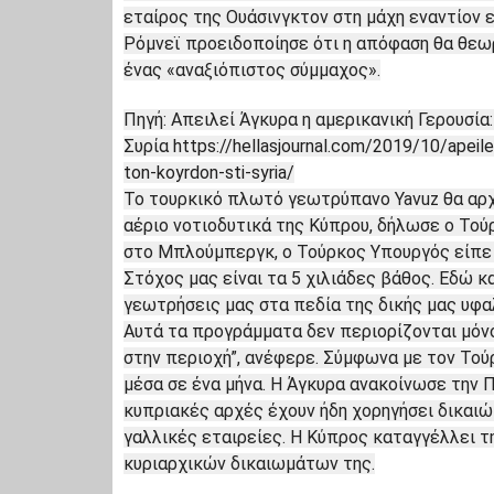
εταίρος της Ουάσινγκτον στη μάχη εναντίον 
Ρόμνεϊ προειδοποίησε ότι η απόφαση θα θεω
ένας «αναξιόπιστος σύμμαχος».
Πηγή: Απειλεί Άγκυρα η αμερικανική Γερουσί
Συρία
https://hellasjournal.com/2019/10/apeile
ton-koyrdon-sti-syria/
Το τουρκικό πλωτό γεωτρύπανο Yavuz θα αρχί
αέριο νοτιοδυτικά της Κύπρου, δήλωσε ο Τού
στο Μπλούμπεργκ, ο Τούρκος Υπουργός είπε ό
Στόχος μας είναι τα 5 χιλιάδες βάθος. Εδώ κ
γεωτρήσεις μας στα πεδία της δικής μας υφα
Αυτά τα προγράμματα δεν περιορίζονται μόνο
στην περιοχή”, ανέφερε. Σύμφωνα με τον Τού
μέσα σε ένα μήνα. Η Άγκυρα ανακοίνωσε την 
κυπριακές αρχές έχουν ήδη χορηγήσει δικαι
γαλλικές εταιρείες. Η Κύπρος καταγγέλλει 
κυριαρχικών δικαιωμάτων της.