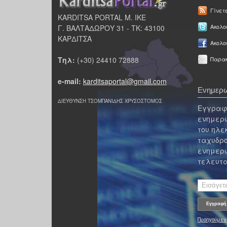
Γίνετ
KARDITSA PORTAL Μ. ΙΚΕ
Γ. ΒΑΛΤΑΔΩΡΟΥ 31 - ΤΚ: 43100
Ακολου
ΚΑΡΔΙΤΣΑ
Ακολο
Τηλ:
(+30) 24410 72888
Παρακ
e-mail:
karditsaportal@gmail.com
Ενημερω
ΔΙΕΥΘΥΝΣΗ ΤΣΟΜΠΑΝΙΔΗΣ ΧΡΥΣΟΣΤΟΜΟΣ
Εγγραφε
ενημερω
του ηλε
ταχυδρο
ενημερω
τελευτα
Προηγούμεν