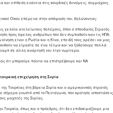
ία και επίθεση ενάντια στις κουρδικές δυνάμεις, συμμάχους
Λευκού Οίκου επέμεινε στην απόφαση του, δηλώνοντας:
υς γελοία ατελείωτους πολέμους, όπου ο σπουδαίος Στρατός
ρηση προς όφελος ανθρώπων που δεν συμπαθούν καν τις ΗΠΑ.
 κίνηση είναι η Ρωσία και η Κίνα, επειδή τους αρέσει να μας
ουθούν να είμαστε σε ένα τέλμα και να ξοδεύουμε πολλά
Τραμπ σε άλλη ανάρτησή του λίγο νωρίτερα.
τας ότι μπορούμε πάντα να επιστρέψουμε και ΝΑ
 τουρκική επιχείρηση στη Συρία
 της Τουρκίας στη βόρεια Συρία και ο αμερικανικός στρατός
ινε σήμερα γνωστό από το Πεντάγωνο, που κράτησε αποστάσεις
ους μαχητές της Συρίας.
 Τουρκία, όπως και ο πρόεδρος, ότι δεν επιδοκιμάζουμε μια