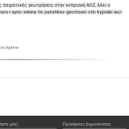
ις πειρατικές γεωτρήσεις στην κυπριακή ΑΟΖ, λέει ο
ra-i-ayrio-xekina-tis-peiratikes-geotriseis-stin-kypriaki-aoz-
ετε σχόλια
ήστε μας!
Πρόσφατες Δημοσιεύσεις