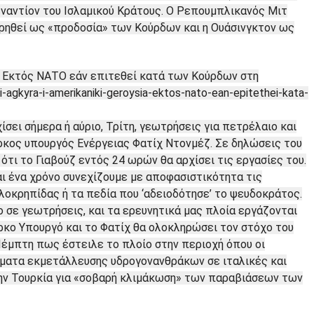
εναντίον του Ισλαμικού Κράτους. Ο Ρεπουμπλικανός Μιτ
ρηθεί ως «προδοσία» των Κούρδων και η Ουάσινγκτον ως
α: Εκτός ΝΑΤΟ εάν επιτεθεί κατά των Κούρδων στη
i-agkyra-i-amerikaniki-geroysia-ektos-nato-ean-epitethei-kata-
σει σήμερα ή αύριο, Τρίτη, γεωτρήσεις για πετρέλαιο και
ρκος υπουργός Ενέργειας Φατίχ Ντονμέζ. Σε δηλώσεις του
τι το Γιαβούζ εντός 24 ωρών θα αρχίσει τις εργασίες του.
αι ένα χρόνο συνεχίζουμε με αποφασιστικότητα τις
λοκρηπίδας ή τα πεδία που ‘αδειοδότησε’ το ψευδοκράτος.
 σε γεωτρήσεις, και τα ερευνητικά μας πλοία εργάζονται
ρκο Υπουργό και το Φατίχ θα ολοκληρώσει τον στόχο του
Πέμπτη πως έστειλε το πλοίο στην περιοχή όπου οι
ώματα εκμετάλλευσης υδρογονανθράκων σε ιταλικές και
την Τουρκία για «σοβαρή κλιμάκωση» των παραβιάσεων των