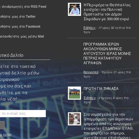
Η Περιφέρεια Θεσσαλίας
ε συνδρομητές στο RSS Feed
ενισχύει την Πολιτική
Προστασία του Δήμου
θήστε μας στο Twitter
Σοφάδων με 300.000 ευρώ
υθήστε μας στο Facebook
Ειδήσεις
-
17 ώρες 32 λεπτά
πιο
πριν
ολουθείστε μας μέσω Mail
ΠΡΟΓΡΑΜΜΑ ΙΕΡΩΝ
ΑΚΟΛΟΥΘΙΩΝ ΜΗΝΟΣ
ΑΥΓΟΥΣΤΟΥ ΙΕΡΑΣ ΜΟΝΗΣ
τικό Δελτίο
ΠΕΤΡΑΣ ΚΑΤΑΦΥΓΙΟΥ
ΑΓΡΑΦΩΝ
ίτε στο τακτικό
τικό δελτίο μέσω
Κοινωνικά
-
1ημέρα 21 ώρες
πιο
πριν
κτρονικού
μείου σας και
ΠΡΩΤΗ ΓΙΑ ΤΗΝ ΑΣΑ
θείτε με τα
Ειδήσεις
-
2 ημέρες 8 ώρες
πιο
ία νέα!
πριν
Στο νομοσχέδιο για την
απορρόφηση των δημοτικών
φορέων από τις ανώνυμες
εταιρείες ΕΥΔΑΠ και ΕΥΑΘ,
που ψηφίζεται σήμερα,
α τεύχη
αντιτίθενται επιστήμονες,