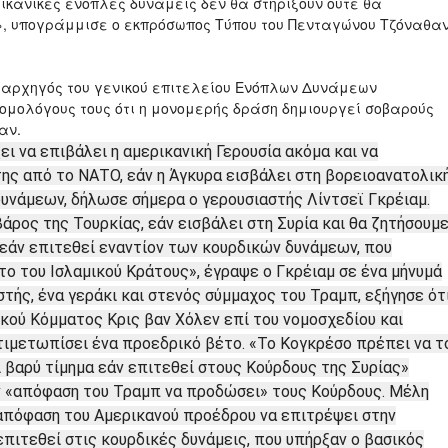
ρικανικές ένοπλες δυνάμεις δεν θα στηρίξουν ούτε θα
», υπογράμμισε ο εκπρόσωπος Τύπου του Πενταγώνου Τζόναθα
 αρχηγός του γενικού επιτελείου Ενόπλων Δυνάμεων
ομολόγους τους ότι η μονομερής δράση δημιουργεί σοβαρούς
αν.
ι να επιβάλει η αμερικανική Γερουσία ακόμα και να
ης από το ΝΑΤΟ, εάν η Άγκυρα εισβάλει στη βορειοανατολικ
δυνάμεων, δήλωσε σήμερα ο γερουσιαστής Λίντσεϊ Γκρέιαμ.
άρος της Τουρκίας, εάν εισβάλει στη Συρία και θα ζητήσουμ
εάν επιτεθεί εναντίον των κουρδικών δυνάμεων, που
ο του Ισλαμικού Κράτους», έγραψε ο Γκρέιαμ σε ένα μήνυμά
τής, ένα γεράκι και στενός σύμμαχος του Τραμπ, εξήγησε ότ
κού Κόμματος Κρις βαν Χόλεν επί του νομοσχεδίου και
ντιμετωπίσει ένα προεδρικό βέτο. «Το Κογκρέσο πρέπει να τ
 βαρύ τίμημα εάν επιτεθεί στους Κούρδους της Συρίας»
ην «απόφαση του Τραμπ να προδώσει» τους Κούρδους. Μέλη
απόφαση του Αμερικανού προέδρου να επιτρέψει στην
 επιτεθεί στις κουρδικές δυνάμεις, που υπήρξαν ο βασικός