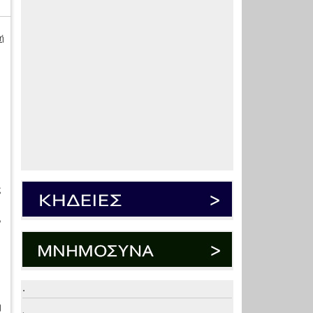
ή
α
ς
,
.
η
.