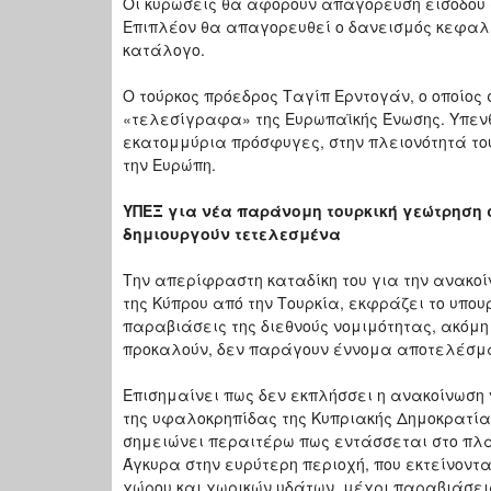
Οι κυρώσεις θα αφορούν απαγόρευση εισόδου 
Επιπλέον θα απαγορευθεί ο δανεισμός κεφαλα
κατάλογο.
Ο τούρκος πρόεδρος Ταγίπ Ερντογάν, ο οποίος
«τελεσίγραφα» της Ευρωπαϊκής Ένωσης. Υπενθ
εκατομμύρια πρόσφυγες, στην πλειονότητά του
την Ευρώπη.
ΥΠΕΞ για νέα παράνομη τουρκική γεώτρηση 
δημιουργούν τετελεσμένα
Την απερίφραστη καταδίκη του για την ανακο
της Κύπρου από την Τουρκία, εκφράζει το υπου
παραβιάσεις της διεθνούς νομιμότητας, ακόμ
προκαλούν, δεν παράγουν έννομα αποτελέσμα
Επισημαίνει πως δεν εκπλήσσει η ανακοίνωση 
της υφαλοκρηπίδας της Κυπριακής Δημοκρατία
σημειώνει περαιτέρω πως εντάσσεται στο πλα
Άγκυρα στην ευρύτερη περιοχή, που εκτείνοντ
χώρου και χωρικών υδάτων, μέχρι παραβιάσει