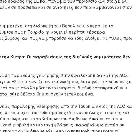
στο έδαφος της ΕΕ και πάγωμα των περιουσιακών στοιχείων.
ίων σε πρόσωπα και σε οντότητες που περιλαμβάνονται στον
 συμμετέχει στη διάσκεψη του Βερολίνου, απέρριψε τα
ύμισε πως η Τουρκία φιλοξενεί περίπου τέσσερα
ς Σύρους, και πως θα μπορούσε να τους ανοίξει τις πύλες προ
στην Κύπρο: Οι παραβιάσεις της διεθνούς νομιμότητας δεν
ίνωση παράνομης γεώτρησης στην υφαλοκρηπίδα και την ΑΟΖ
ργείο Εξωτερικών. Σε ανακοίνωσή του, διαμηνύει εκ νέου πως ο
η και αν επαναλαμβάνονται παρά τη διεθνή κατακραυγή που
τα, ούτε βέβαια δημιουργούν τετελεσμένα.
νέας παράνομης γεώτρησης από την Τουρκία εντός της ΑΟΖ κα
ς, σε περιοχές αδειοδοτημένες σε ευρωπαϊκές εταιρείες και
ίσιο σωρείας παραβιάσεων του Διεθνούς Δικαίου από την
αι από εισβολή και κατοχή εδάφους, παραβιάσεις εναέριου
ς κυριαρχικών δικαιωμάτων και αποπειρών σφετερισμού