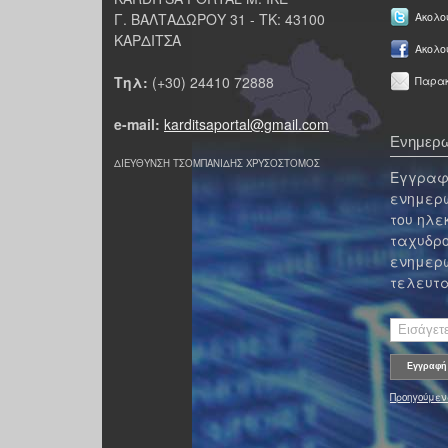
Γ. ΒΑΛΤΑΔΩΡΟΥ 31 - ΤΚ: 43100
Ακολου
ΚΑΡΔΙΤΣΑ
Ακολο
Τηλ:
(+30) 24410 72888
Παρακ
e-mail:
karditsaportal@gmail.com
Ενημερω
ΔΙΕΥΘΥΝΣΗ ΤΣΟΜΠΑΝΙΔΗΣ ΧΡΥΣΟΣΤΟΜΟΣ
Εγγραφε
ενημερω
του ηλε
ταχυδρο
ενημερω
τελευτα
Προηγούμεν