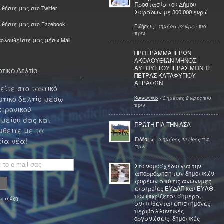
Προστασία του Δήμου
θήστε μας στο Twitter
Σοφάδων με 300.000 ευρώ
υθήστε μας στο Facebook
Ειδήσεις
-
1ημέρα 22 ώρες
πιο
πριν
ολουθείστε μας μέσω Mail
ΠΡΟΓΡΑΜΜΑ ΙΕΡΩΝ
ΑΚΟΛΟΥΘΙΩΝ ΜΗΝΟΣ
ΑΥΓΟΥΣΤΟΥ ΙΕΡΑΣ ΜΟΝΗΣ
τικό Δελτίο
ΠΕΤΡΑΣ ΚΑΤΑΦΥΓΙΟΥ
ΑΓΡΑΦΩΝ
ίτε στο τακτικό
τικό δελτίο μέσω
Κοινωνικά
-
3 ημέρες 2 ώρες
πιο
πριν
κτρονικού
μείου σας και
ΠΡΩΤΗ ΓΙΑ ΤΗΝ ΑΣΑ
θείτε με τα
Ειδήσεις
-
3 ημέρες 12 ώρες
πιο
ία νέα!
πριν
Στο νομοσχέδιο για την
απορρόφηση των δημοτικών
φορέων από τις ανώνυμες
εταιρείες ΕΥΔΑΠ και ΕΥΑΘ,
που ψηφίζεται σήμερα,
α τεύχη
αντιτίθενται επιστήμονες,
περιβαλλοντικές
οργανώσεις, δημοτικές