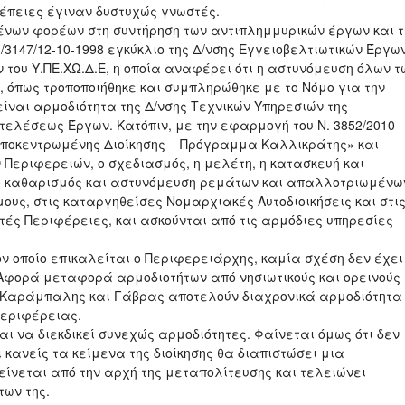
νέπειες έγιναν δυστυχώς γνωστές.
μένων φορέων στη συντήρηση των αντιπλημμυρικών έργων και τ
3147/12-10-1998 εγκύκλιο της Δ/νσης Εγγειοβελτιωτικών Έργω
 του Υ.ΠΕ.ΧΩ.Δ.Ε, η οποία αναφέρει ότι η αστυνόμευση όλων τ
, όπως τροποποιήθηκε και συμπληρώθηκε με το Νόμο για την
είναι αρμοδιότητα της Δ/νσης Τεχνικών Υπηρεσιών της
ελέσεως Έργων. Κατόπιν, με την εφαρμογή του Ν. 3852/2010
ς Αποκεντρωμένης Διοίκησης – Πρόγραμμα Καλλικράτης» και
 Περιφερειών, ο σχεδιασμός, η μελέτη, η κατασκευή και
 ο καθαρισμός και αστυνόμευση ρεμάτων και απαλλοτριωμένω
υς, στις καταργηθείσες Νομαρχιακές Αυτοδιοικήσεις και στι
τές Περιφέρειες, και ασκούνται από τις αρμόδιες υπηρεσίες
, τον οποίο επικαλείται ο Περιφερειάρχης, καμία σχέση δεν έχει
Αφορά μεταφορά αρμοδιοτήτων από νησιωτικούς και ορεινούς
, Καράμπαλης και Γάβρας αποτελούν διαχρονικά αρμοδιότητα
Περιφέρειας.
ι να διεκδικεί συνεχώς αρμοδιότητες. Φαίνεται όμως ότι δεν
ανείς τα κείμενα της διοίκησης θα διαπιστώσει μια
τείνεται από την αρχή της μεταπολίτευσης και τελειώνει
ντων της.