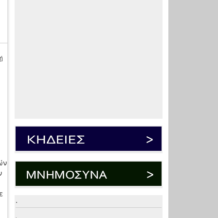
ή
ών
ν
ε
.
.