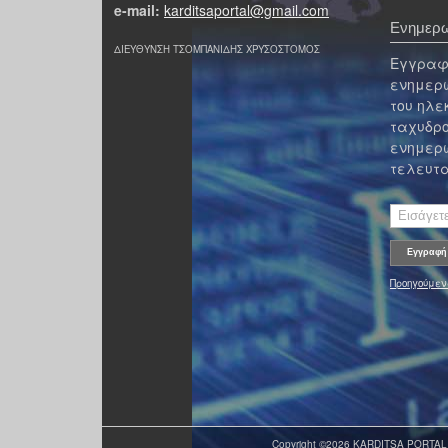
e-mail:
karditsaportal@gmail.com
Ενημερω
ΔΙΕΥΘΥΝΣΗ ΤΣΟΜΠΑΝΙΔΗΣ ΧΡΥΣΟΣΤΟΜΟΣ
Εγγραφε
ενημερω
του ηλε
ταχυδρο
ενημερω
τελευτα
Προηγούμεν
Copyright ©2026 KARDITSA PORTAL