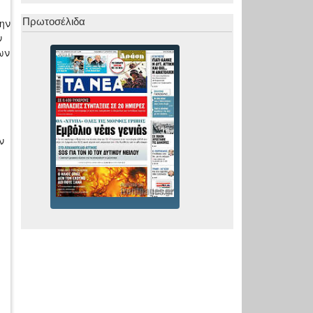
Πρωτοσέλιδα
ην
ν
ων
ν
ς