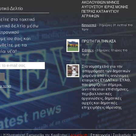
ΑΚΟΛΟΥΘΙΩΝ ΜΗΝΟΣ
ΑΥΓΟΥΣΤΟΥ ΙΕΡΑΣ ΜΟΝΗΣ
τικό Δελτίο
ΠΕΤΡΑΣ ΚΑΤΑΦΥΓΙΟΥ
ΑΓΡΑΦΩΝ
ίτε στο τακτικό
τικό δελτίο μέσω
Κοινωνικά
-
3 ημέρες 31 λεπτά
πιο
πριν
κτρονικού
μείου σας και
ΠΡΩΤΗ ΓΙΑ ΤΗΝ ΑΣΑ
θείτε με τα
Ειδήσεις
-
3 ημέρες 10 ώρες
πιο
ία νέα!
πριν
Στο νομοσχέδιο για την
απορρόφηση των δημοτικών
φορέων από τις ανώνυμες
εταιρείες ΕΥΔΑΠ και ΕΥΑΘ,
που ψηφίζεται σήμερα,
α τεύχη
αντιτίθενται επιστήμονες,
περιβαλλοντικές
οργανώσεις, δημοτικές
αρχές και δημοτικές
επιχειρήσεις ύδρευσης
 :: Η Ηλεκτρονική Εφημερίδα της Καρδίτσας |
Διαφήμιση
|
Επικοινωνία
| Σχεδιασμός Ισ