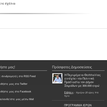
ετε σχόλια
ήστε μας!
Πρόσφατες Δημοσιεύσεις
Η Περιφέρεια Θεσσαλίας
ε συνδρομητές στο RSS Feed
ενισχύει την Πολιτική
Προστασία του Δήμου
θήστε μας στο Twitter
Σοφάδων με 300.000 ευρώ
υθήστε μας στο Facebook
Ειδήσεις
-
1ημέρα 20 ώρες
πιο
πριν
ολουθείστε μας μέσω Mail
ΠΡΟΓΡΑΜΜΑ ΙΕΡΩΝ