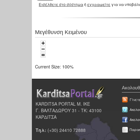
Εισέλθετε στο σύστημα
ή
εγγραφείτε
για να υποβάλ
Μεγέθυνση Κειμένου
Current Size:
100%
Ακολουθ
Γίνετ
KARDITSA PORTAL Μ. ΙΚΕ
Γ. ΒΑΛΤΑΔΩΡΟΥ 31 - ΤΚ: 43100
Ακολου
ΚΑΡΔΙΤΣΑ
Ακολο
Τηλ:
(+30) 24410 72888
Παρακ