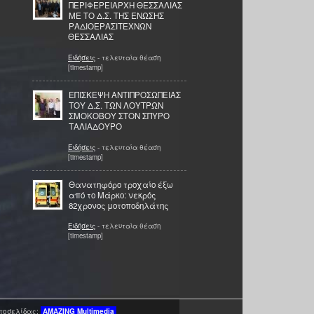
ΠΕΡΙΦΕΡΕΙΑΡΧΗ ΘΕΣΣΑΛΙΑΣ
ΜΕ ΤΟ Δ.Σ. ΤΗΣ ΕΝΩΣΗΣ
ΡΑΔΙΟΕΡΑΣΙΤΕΧΝΩΝ
ΘΕΣΣΑΛΙΑΣ
Ειδήσεις
- τελευταία θέαση
[timestamp]
ΕΠΙΣΚΕΨΗ ΑΝΤΙΠΡΟΣΩΠΕΙΑΣ
ΤΟΥ Δ.Σ. ΤΩΝ ΛΟΥΤΡΩΝ
ΣΜΟΚΟΒΟΥ ΣΤΟΝ ΣΠΥΡΟ
ΤΑΛΙΑΔΟΥΡΟ
Ειδήσεις
- τελευταία θέαση
[timestamp]
Θανατηφόρο τροχαίο έξω
από το Μάρκο: νεκρός
82χρονος μοτοποδηλάτης
Ειδήσεις
- τελευταία θέαση
[timestamp]
τοσελίδας:
AMAZING
Multimedia