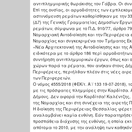
αντιπλημμυρικής θωράκισης του Γάβρα. Οι συ
Επί της ουσίας, οι αρμοδιότητες των εμπλεκο
αστυνόμευση ρεμάτων καθορίσθηκαν με την 33/
(Δ7) της Γενικής Γραμματείας Δημοσίων Έργων
ρεμάτων, σύμφωνα με το Π.Δ. 910/77, άρθρο 79
Νομαρχιακή Αυτοδιοίκηση και την Περιφέρεια 
Νομαρχίας και συγκεκριμένα του Τμήματος Εκτ
«Νέα Αρχιτεκτονική της Αυτοδιοίκησης και τη
ειδικότερα με το άρθρο 186 περί αρμοδιοτήτων
συντήρηση αντιπλημμυρικών έργων, όπως και
χώρων παρά τα ρέματα, που ανήκαν στους Δήμο
Περιφέρειες, περιήλθαν πλέον στις νέες αιρε
των Περιφερειών.
Ο νόμος 4555/2018 (ΦΕΚ/τ. Α΄/ 133 19-07-2018)
με τις πρόσφατες πλημμύρες στην Καρδίτσα. 
Δήμους. Δεν αφορά την Καρδίτσα! Καλέντζης
της Νομαρχίας και στη συνέχεια της αιρετής 
Η διοίκηση της Περιφέρειας Θεσσαλίας φέρετα
αναλαμβάνει καμία ευθύνη. Εάν παρατηρήσει κ
προσπάθεια διάχυσης της ευθύνης, η οποία εκ
απότομα το 2010, με την ανάληψη των καθηκό