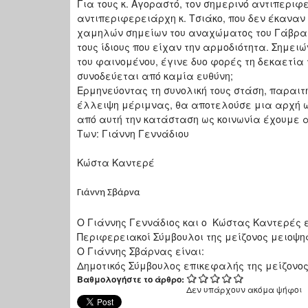
Για τους κ. Αγοραστό, τον σημερινό αντιπεριφ
αντιπεριφερειάρχη κ. Τσιάκο, που δεν έκαναν
χαμηλών σημείων του αναχώματος του Γάβρα τ
τους ίδιους που είχαν την αρμοδιότητα. Σημει
του φαινομένου, έγινε δυο φορές τη δεκαετία 
συνοδεύεται από καμία ευθύνη;
Ερμηνεύοντας τη συνολική τους στάση, παραιτ
έλλειψη μέριμνας, θα αποτελούσε μια αρχή ώ
από αυτή την κατάσταση ως κοινωνία έχουμε
Των: Γιάννη Γεννάδιου
Κώστα Καντερέ
Γιάννη Σβάρνα
Ο Γιάννης Γεννάδιος και ο Κώστας Καντερές ε
Περιφερειακοί Σύμβουλοι της μείζονος μειοψη
Ο Γιάννης Σβάρνας είναι:
Δημοτικός Σύμβουλος επικεφαλής της μείζονο
Βαθμολογήστε το άρθρο:
Δεν υπάρχουν ακόμα ψήφοι