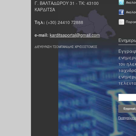
Γ. ΒΑΛΤΑΔΩΡΟΥ 31 - ΤΚ: 43100
Ακολου
ΚΑΡΔΙΤΣΑ
Ακολο
Τηλ:
(+30) 24410 72888
Παρακ
e-mail:
karditsaportal@gmail.com
Ενημερω
ΔΙΕΥΘΥΝΣΗ ΤΣΟΜΠΑΝΙΔΗΣ ΧΡΥΣΟΣΤΟΜΟΣ
Εγγραφε
ενημερω
του ηλε
ταχυδρο
ενημερω
τελευτα
Προηγούμεν