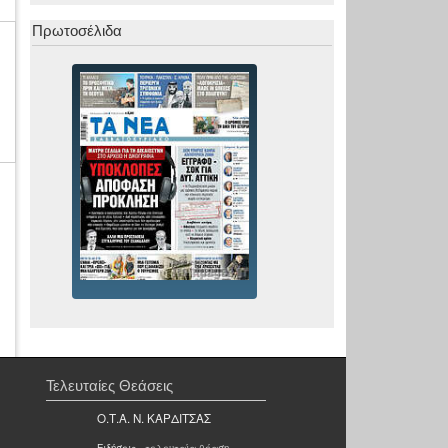
Πρωτοσέλιδα
Τελευταίες Θεάσεις
Ο.Τ.Α. Ν. ΚΑΡΔΙΤΣΑΣ
Ειδήσεις
- τελευταία θέαση