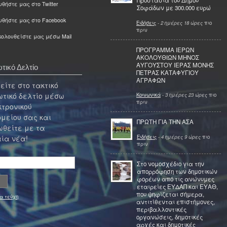
Προστασία του Δήμου
θήστε μας στο Twitter
Σοφάδων με 300.000 ευρώ
υθήστε μας στο Facebook
Ειδήσεις
-
2 ημέρες 18 ώρες
πιο
πριν
ολουθείστε μας μέσω Mail
ΠΡΟΓΡΑΜΜΑ ΙΕΡΩΝ
ΑΚΟΛΟΥΘΙΩΝ ΜΗΝΟΣ
ΑΥΓΟΥΣΤΟΥ ΙΕΡΑΣ ΜΟΝΗΣ
τικό Δελτίο
ΠΕΤΡΑΣ ΚΑΤΑΦΥΓΙΟΥ
ΑΓΡΑΦΩΝ
ίτε στο τακτικό
τικό δελτίο μέσω
Κοινωνικά
-
3 ημέρες 23 ώρες
πιο
πριν
κτρονικού
μείου σας και
ΠΡΩΤΗ ΓΙΑ ΤΗΝ ΑΣΑ
θείτε με τα
Ειδήσεις
-
4 ημέρες 9 ώρες
πιο
ία νέα!
πριν
Στο νομοσχέδιο για την
απορρόφηση των δημοτικών
φορέων από τις ανώνυμες
εταιρείες ΕΥΔΑΠ και ΕΥΑΘ,
που ψηφίζεται σήμερα,
α τεύχη
αντιτίθενται επιστήμονες,
περιβαλλοντικές
οργανώσεις, δημοτικές
αρχές και δημοτικές