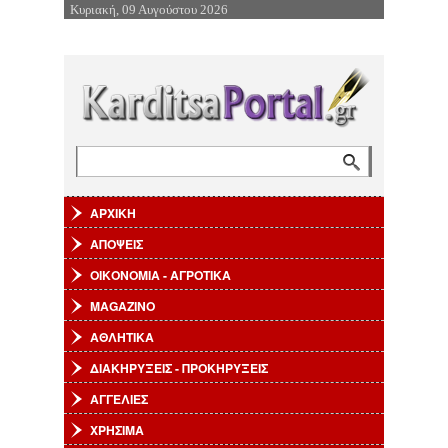
Κυριακή, 09 Αυγούστου 2026
Επιστροφή στην Πλοήγηση
Αναζήτηση
Φόρμα αναζήτησης
ΑΡΧΙΚΗ
ΑΠΟΨΕΙΣ
ΟΙΚΟΝΟΜΙΑ - ΑΓΡΟΤΙΚΑ
MAGAZINO
ΑΘΛΗΤΙΚΑ
ΔΙΑΚΗΡΥΞΕΙΣ - ΠΡΟΚΗΡΥΞΕΙΣ
ΑΓΓΕΛΙΕΣ
ΧΡΗΣΙΜΑ