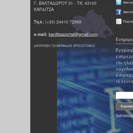
Γ. ΒΑΛΤΑΔΩΡΟΥ 31 - ΤΚ: 43100
Ακολου
ΚΑΡΔΙΤΣΑ
Ακολο
Τηλ:
(+30) 24410 72888
Παρακ
e-mail:
karditsaportal@gmail.com
Ενημερω
ΔΙΕΥΘΥΝΣΗ ΤΣΟΜΠΑΝΙΔΗΣ ΧΡΥΣΟΣΤΟΜΟΣ
Εγγραφε
ενημερω
του ηλε
ταχυδρο
ενημερω
τελευτα
Προηγούμεν