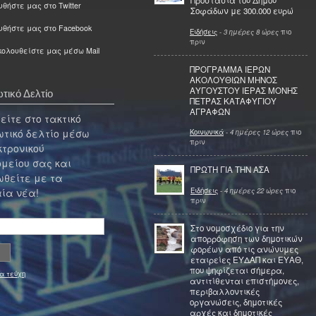
Προστασία του Δήμου
θήστε μας στο Twitter
Σοφάδων με 300.000 ευρώ
υθήστε μας στο Facebook
Ειδήσεις
-
3 ημέρες 8 ώρες
πιο
πριν
ολουθείστε μας μέσω Mail
ΠΡΟΓΡΑΜΜΑ ΙΕΡΩΝ
ΑΚΟΛΟΥΘΙΩΝ ΜΗΝΟΣ
ΑΥΓΟΥΣΤΟΥ ΙΕΡΑΣ ΜΟΝΗΣ
τικό Δελτίο
ΠΕΤΡΑΣ ΚΑΤΑΦΥΓΙΟΥ
ΑΓΡΑΦΩΝ
ίτε στο τακτικό
τικό δελτίο μέσω
Κοινωνικά
-
4 ημέρες 12 ώρες
πιο
πριν
κτρονικού
μείου σας και
ΠΡΩΤΗ ΓΙΑ ΤΗΝ ΑΣΑ
θείτε με τα
Ειδήσεις
-
4 ημέρες 22 ώρες
πιο
ία νέα!
πριν
Στο νομοσχέδιο για την
απορρόφηση των δημοτικών
φορέων από τις ανώνυμες
εταιρείες ΕΥΔΑΠ και ΕΥΑΘ,
που ψηφίζεται σήμερα,
α τεύχη
αντιτίθενται επιστήμονες,
περιβαλλοντικές
οργανώσεις, δημοτικές
αρχές και δημοτικές