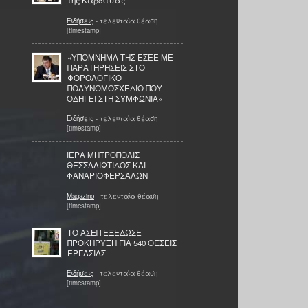
της Καρδίτσας
Ειδήσεις
- τελευταία θέαση
[timestamp]
«ΥΠΟΜΝΗΜΑ ΤΗΣ ΕΣΕΕ ΜΕ
ΠΑΡΑΤΗΡΗΣΕΙΣ ΣΤΟ
ΦΟΡΟΛΟΓΙΚΟ
ΠΟΛΥΝΟΜΟΣΧΕΔΙΟ ΠΟΥ
ΟΔΗΓΕΙ ΣΤΗ ΣΥΜΦΩΝΙΑ»
Ειδήσεις
- τελευταία θέαση
[timestamp]
ΙΕΡΑ ΜΗΤΡΟΠΟΛΙΣ
ΘΕΣΣΑΛΙΩΤΙΔΟΣ ΚΑΙ
ΦΑΝΑΡΙΟΦΕΡΣΑΛΩΝ
Magazino
- τελευταία θέαση
[timestamp]
ΤΟ ΑΣΕΠ ΕΞΕΔΩΣΕ
ΠΡΟΚΗΡΥΞΗ ΓΙΑ 540 ΘΕΣΕΙΣ
ΕΡΓΑΣΙΑΣ
Ειδήσεις
- τελευταία θέαση
[timestamp]