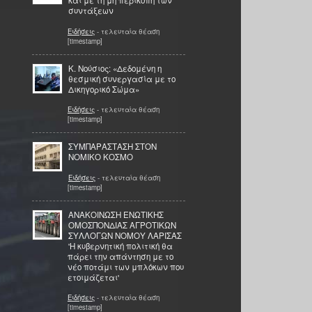
και με τη μη περικοπή των
συντάξεων
Ειδήσεις
- τελευταία θέαση
[timestamp]
Κ. Νούσιος: «Δεδομένη η
θεσμική συνεργασία με το
Δικηγορικό Σώμα»
Ειδήσεις
- τελευταία θέαση
[timestamp]
ΣΥΜΠΑΡΑΣΤΑΣΗ ΣΤΟΝ
ΝΟΜΙΚΟ ΚΟΣΜΟ
Ειδήσεις
- τελευταία θέαση
[timestamp]
ΑΝΑΚΟΙΝΩΣΗ ΕΝΩΤΙΚΗΣ
ΟΜΟΣΠΟΝΔΙΑΣ ΑΓΡΟΤΙΚΩΝ
ΣΥΛΛΟΓΩΝ ΝΟΜΟΥ ΛΑΡΙΣΑΣ
'Η κυβερνητική πολιτική θα
πάρει την απάντηση με το
νέο ποτάμι των μπλόκων που
ετοιμάζεται'
Ειδήσεις
- τελευταία θέαση
[timestamp]