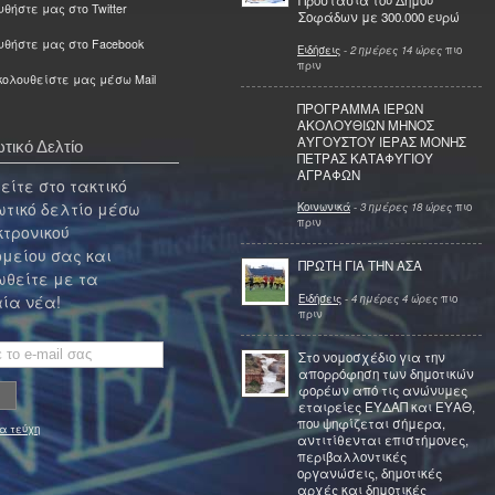
Προστασία του Δήμου
θήστε μας στο Twitter
Σοφάδων με 300.000 ευρώ
υθήστε μας στο Facebook
Ειδήσεις
-
2 ημέρες 14 ώρες
πιο
πριν
ολουθείστε μας μέσω Mail
ΠΡΟΓΡΑΜΜΑ ΙΕΡΩΝ
ΑΚΟΛΟΥΘΙΩΝ ΜΗΝΟΣ
ΑΥΓΟΥΣΤΟΥ ΙΕΡΑΣ ΜΟΝΗΣ
τικό Δελτίο
ΠΕΤΡΑΣ ΚΑΤΑΦΥΓΙΟΥ
ΑΓΡΑΦΩΝ
ίτε στο τακτικό
τικό δελτίο μέσω
Κοινωνικά
-
3 ημέρες 18 ώρες
πιο
πριν
κτρονικού
μείου σας και
ΠΡΩΤΗ ΓΙΑ ΤΗΝ ΑΣΑ
θείτε με τα
Ειδήσεις
-
4 ημέρες 4 ώρες
πιο
ία νέα!
πριν
Στο νομοσχέδιο για την
απορρόφηση των δημοτικών
φορέων από τις ανώνυμες
εταιρείες ΕΥΔΑΠ και ΕΥΑΘ,
που ψηφίζεται σήμερα,
α τεύχη
αντιτίθενται επιστήμονες,
περιβαλλοντικές
οργανώσεις, δημοτικές
αρχές και δημοτικές