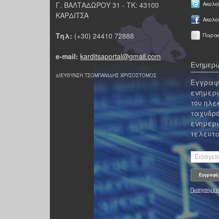
Γ. ΒΑΛΤΑΔΩΡΟΥ 31 - ΤΚ: 43100
Ακολου
ΚΑΡΔΙΤΣΑ
Ακολο
Τηλ:
(+30) 24410 72888
Παρακ
e-mail:
karditsaportal@gmail.com
Ενημερω
ΔΙΕΥΘΥΝΣΗ ΤΣΟΜΠΑΝΙΔΗΣ ΧΡΥΣΟΣΤΟΜΟΣ
Εγγραφε
ενημερω
του ηλε
ταχυδρο
ενημερω
τελευτα
Προηγούμεν