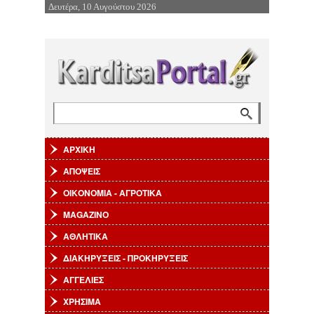
Δευτέρα, 10 Αυγούστου 2026
Επιστροφή στην Πλοήγηση
Αναζήτηση
Φόρμα αναζήτησης
ΑΡΧΙΚΗ
ΑΠΟΨΕΙΣ
ΟΙΚΟΝΟΜΙΑ - ΑΓΡΟΤΙΚΑ
MAGAZINO
ΑΘΛΗΤΙΚΑ
ΔΙΑΚΗΡΥΞΕΙΣ - ΠΡΟΚΗΡΥΞΕΙΣ
ΑΓΓΕΛΙΕΣ
ΧΡΗΣΙΜΑ