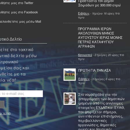
Προστασία του Δήμου
θήστε μας στο Twitter
Σοφάδων με 300.000 ευρώ
υθήστε μας στο Facebook
Ειδήσεις
-
1ημέρα 16 ώρες
πιο
πριν
ολουθείστε μας μέσω Mail
ΠΡΟΓΡΑΜΜΑ ΙΕΡΩΝ
ΑΚΟΛΟΥΘΙΩΝ ΜΗΝΟΣ
ΑΥΓΟΥΣΤΟΥ ΙΕΡΑΣ ΜΟΝΗΣ
τικό Δελτίο
ΠΕΤΡΑΣ ΚΑΤΑΦΥΓΙΟΥ
ΑΓΡΑΦΩΝ
ίτε στο τακτικό
τικό δελτίο μέσω
Κοινωνικά
-
2 ημέρες 20 ώρες
πιο
πριν
κτρονικού
μείου σας και
ΠΡΩΤΗ ΓΙΑ ΤΗΝ ΑΣΑ
θείτε με τα
Ειδήσεις
-
3 ημέρες 6 ώρες
πιο
ία νέα!
πριν
Στο νομοσχέδιο για την
απορρόφηση των δημοτικών
φορέων από τις ανώνυμες
εταιρείες ΕΥΔΑΠ και ΕΥΑΘ,
που ψηφίζεται σήμερα,
α τεύχη
αντιτίθενται επιστήμονες,
περιβαλλοντικές
οργανώσεις, δημοτικές
αρχές και δημοτικές