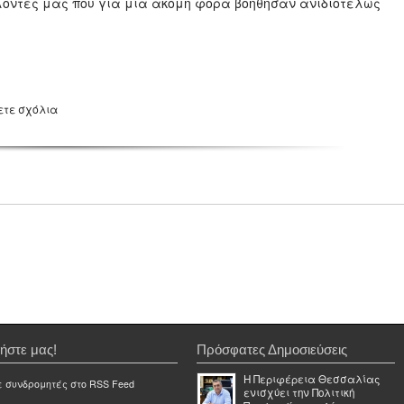
ντές μας που για μία ακόμη φορά βοήθησαν ανιδιοτελώς
ετε σχόλια
ήστε μας!
Πρόσφατες Δημοσιεύσεις
Η Περιφέρεια Θεσσαλίας
ε συνδρομητές στο RSS Feed
ενισχύει την Πολιτική