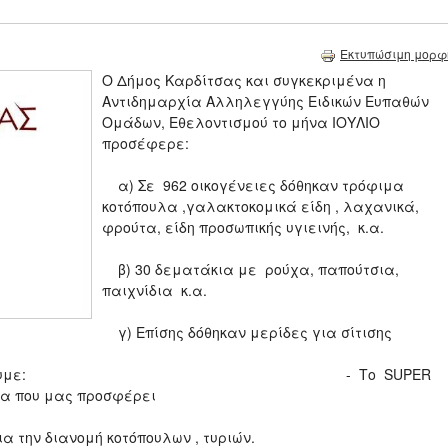
Εκτυπώσιμη μορφ
Ο Δήμος Καρδίτσας και συγκεκριμένα η
Αντιδημαρχία Αλληλεγγύης Ειδικών Ευπαθών
Ομάδων, Εθελοντισμού το μήνα ΙΟΥΛΙΟ
προσέφερε:
α) Σε 962 οικογένειες δόθηκαν τρόφιμα
κοτόπουλα ,γαλακτοκομικά είδη , λαχανικά,
φρούτα, είδη προσωπικής υγιεινής, κ.α.
β) 30 δεματάκια με ρούχα, παπούτσια,
παιχνίδια κ.α.
γ) Επίσης δόθηκαν μερίδες για σίτισης
 να ευχαριστήσουμε: - Το SUPER
τα που μας προσφέρει
 την διανομή κοτόπουλων , τυριών.