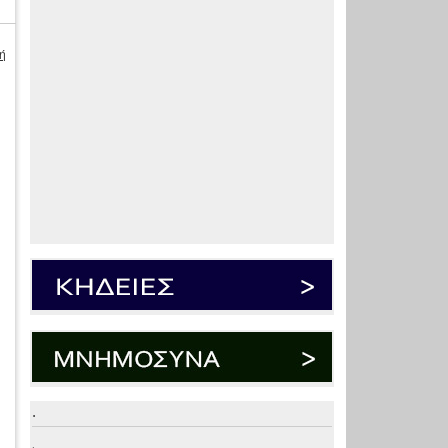
ή
.
.