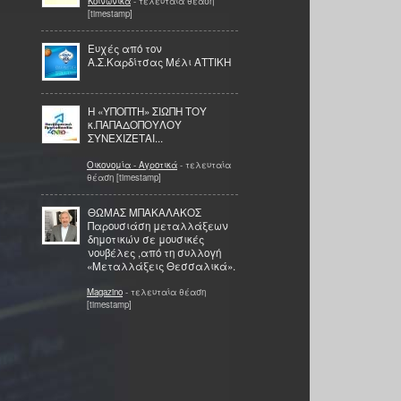
Κοινωνικά
- τελευταία θέαση
[timestamp]
Ευχές από τον
Α.Σ.Καρδίτσας Μέλι ΑΤΤΙΚΗ
Η «ΥΠΟΠΤΗ» ΣΙΩΠΗ ΤΟΥ
κ.ΠΑΠΑΔΟΠΟΥΛΟΥ
ΣΥΝΕΧΙΖΕΤΑΙ...
Οικονομία - Αγροτικά
- τελευταία
θέαση [timestamp]
ΘΩΜΑΣ ΜΠΑΚΑΛΑΚΟΣ
Παρουσιάση μεταλλάξεων
δημοτικών σε μουσικές
νουβέλες ,από τη συλλογή
«Μεταλλάξεις Θεσσαλικά».
Magazino
- τελευταία θέαση
[timestamp]