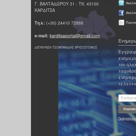
Γ. ΒΑΛΤΑΔΩΡΟΥ 31 - ΤΚ: 43100
Ακολου
ΚΑΡΔΙΤΣΑ
Ακολο
Τηλ:
(+30) 24410 72888
Παρακ
e-mail:
karditsaportal@gmail.com
Ενημερω
ΔΙΕΥΘΥΝΣΗ ΤΣΟΜΠΑΝΙΔΗΣ ΧΡΥΣΟΣΤΟΜΟΣ
Εγγραφε
ενημερω
του ηλε
ταχυδρο
ενημερω
τελευτα
Προηγούμεν