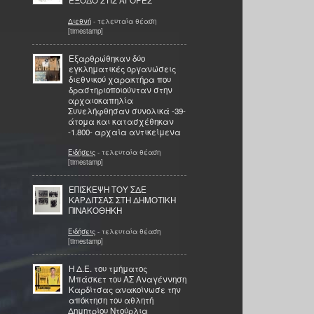
ΕΞΟΔΟ ΣΤΙΣ ΑΓΟΡΕΣ
Διεθνή
- τελευταία θέαση
[timestamp]
Εξαρθρώθηκαν δύο
εγκληματικές οργανώσεις
διεθνικού χαρακτήρα που
δραστηριοποιούνταν στην
αρχαιοκαπηλία
Συνελήφθησαν συνολικά -39-
άτομα και κατασχέθηκαν
-1.800- αρχαία αντικείμενα
Ειδήσεις
- τελευταία θέαση
[timestamp]
ΕΠΙΣΚΕΨΗ ΤΟΥ ΣΔΕ
ΚΑΡΔΙΤΣΑΣ ΣΤΗ ΔΗΜΟΤΙΚΗ
ΠΙΝΑΚΟΘΗΚΗ
Ειδήσεις
- τελευταία θέαση
[timestamp]
Η Δ.Ε. του τμήματος
Μπάσκετ του ΑΣ Αναγέννηση
Καρδίτσας ανακοίνωσε την
απόκτηση του αθλητή
Δημητρίου Ντούρλια