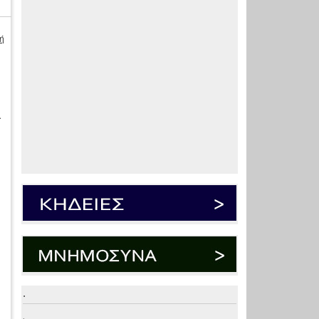
ή
–
.
.