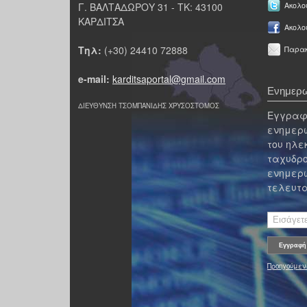
Γ. ΒΑΛΤΑΔΩΡΟΥ 31 - ΤΚ: 43100
Ακολου
ΚΑΡΔΙΤΣΑ
Ακολο
Τηλ:
(+30) 24410 72888
Παρακ
e-mail:
karditsaportal@gmail.com
Ενημερω
ΔΙΕΥΘΥΝΣΗ ΤΣΟΜΠΑΝΙΔΗΣ ΧΡΥΣΟΣΤΟΜΟΣ
Εγγραφε
ενημερω
του ηλε
ταχυδρο
ενημερω
τελευτα
Προηγούμεν