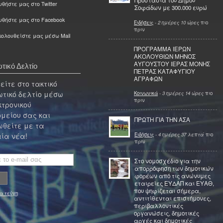
Προστασία του Δήμου
θήστε μας στο Twitter
Σοφάδων με 300.000 ευρώ
υθήστε μας στο Facebook
Ειδήσεις
-
2 ημέρες 10 ώρες
πιο
πριν
ολουθείστε μας μέσω Mail
ΠΡΟΓΡΑΜΜΑ ΙΕΡΩΝ
ΑΚΟΛΟΥΘΙΩΝ ΜΗΝΟΣ
ΑΥΓΟΥΣΤΟΥ ΙΕΡΑΣ ΜΟΝΗΣ
τικό Δελτίο
ΠΕΤΡΑΣ ΚΑΤΑΦΥΓΙΟΥ
ΑΓΡΑΦΩΝ
ίτε στο τακτικό
τικό δελτίο μέσω
Κοινωνικά
-
3 ημέρες 14 ώρες
πιο
πριν
κτρονικού
μείου σας και
ΠΡΩΤΗ ΓΙΑ ΤΗΝ ΑΣΑ
θείτε με τα
Ειδήσεις
-
4 ημέρες 37 λεπτά
πιο
ία νέα!
πριν
Στο νομοσχέδιο για την
απορρόφηση των δημοτικών
φορέων από τις ανώνυμες
εταιρείες ΕΥΔΑΠ και ΕΥΑΘ,
που ψηφίζεται σήμερα,
α τεύχη
αντιτίθενται επιστήμονες,
περιβαλλοντικές
οργανώσεις, δημοτικές
αρχές και δημοτικές