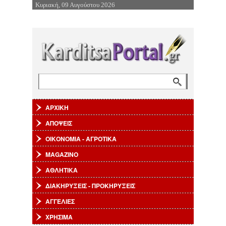
Κυριακή, 09 Αυγούστου 2026
Επιστροφή στην Πλοήγηση
Αναζήτηση
Φόρμα αναζήτησης
ΑΡΧΙΚΗ
ΑΠΟΨΕΙΣ
ΟΙΚΟΝΟΜΙΑ - ΑΓΡΟΤΙΚΑ
MAGAZINO
ΑΘΛΗΤΙΚΑ
ΔΙΑΚΗΡΥΞΕΙΣ - ΠΡΟΚΗΡΥΞΕΙΣ
ΑΓΓΕΛΙΕΣ
ΧΡΗΣΙΜΑ