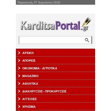
Παρασκευή, 07 Αυγούστου 2026
Επιστροφή στην Πλοήγηση
Αναζήτηση
Φόρμα αναζήτησης
ΑΡΧΙΚΗ
ΑΠΟΨΕΙΣ
ΟΙΚΟΝΟΜΙΑ - ΑΓΡΟΤΙΚΑ
MAGAZINO
ΑΘΛΗΤΙΚΑ
ΔΙΑΚΗΡΥΞΕΙΣ - ΠΡΟΚΗΡΥΞΕΙΣ
ΑΓΓΕΛΙΕΣ
ΧΡΗΣΙΜΑ