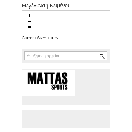
Μεγέθυνση Κειμένου
Current Size:
100%
Αναζήτηση
Φόρμα αναζήτησης