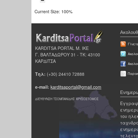
Current Size:
100%
Ακολουθ
Γίνετ
KARDITSA PORTAL Μ. ΙΚΕ
Γ. ΒΑΛΤΑΔΩΡΟΥ 31 - ΤΚ: 43100
Ακολου
ΚΑΡΔΙΤΣΑ
Ακολο
Τηλ:
(+30) 24410 72888
Παρακ
e-mail:
karditsaportal@gmail.com
Ενημερω
ΔΙΕΥΘΥΝΣΗ ΤΣΟΜΠΑΝΙΔΗΣ ΧΡΥΣΟΣΤΟΜΟΣ
Εγγραφε
ενημερω
του ηλε
ταχυδρο
ενημερω
τελευτα