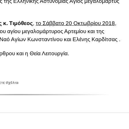
 της Ελληνικής Αστυνομίας Άγιος μεγαλομάρτυς
 κ. Τιμόθεος
,
το Σάββατο 20 Οκτωβρίου 2018
,
του αγίου μεγαλομάρτυρος Αρτεμίου και της
Ναό Αγίων Κωνσταντίνου και Ελένης Καρδίτσας .
θρου και η Θεία Λειτουργία.
ετε σχόλια