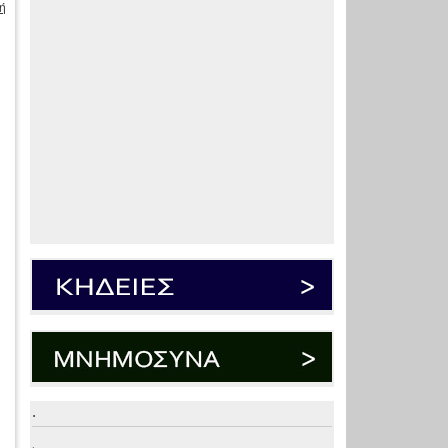
ή
.
.