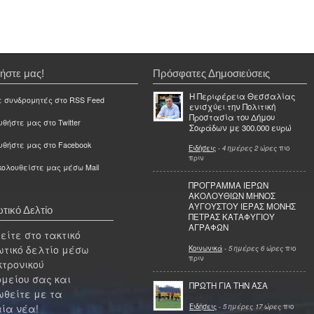
ήστε μας!
Πρόσφατες Δημοσιεύσεις
Η Περιφέρεια Θεσσαλίας
ε συνδρομητές στο RSS Feed
ενισχύει την Πολιτική
Προστασία του Δήμου
θήστε μας στο Twitter
Σοφάδων με 300.000 ευρώ
υθήστε μας στο Facebook
Ειδήσεις
-
4 ημέρες 2 ώρες
πιο
πριν
ολουθείστε μας μέσω Mail
ΠΡΟΓΡΑΜΜΑ ΙΕΡΩΝ
ΑΚΟΛΟΥΘΙΩΝ ΜΗΝΟΣ
ΑΥΓΟΥΣΤΟΥ ΙΕΡΑΣ ΜΟΝΗΣ
τικό Δελτίο
ΠΕΤΡΑΣ ΚΑΤΑΦΥΓΙΟΥ
ΑΓΡΑΦΩΝ
ίτε στο τακτικό
τικό δελτίο μέσω
Κοινωνικά
-
5 ημέρες 6 ώρες
πιο
πριν
κτρονικού
μείου σας και
ΠΡΩΤΗ ΓΙΑ ΤΗΝ ΑΣΑ
θείτε με τα
Ειδήσεις
-
5 ημέρες 17 ώρες
πιο
ία νέα!