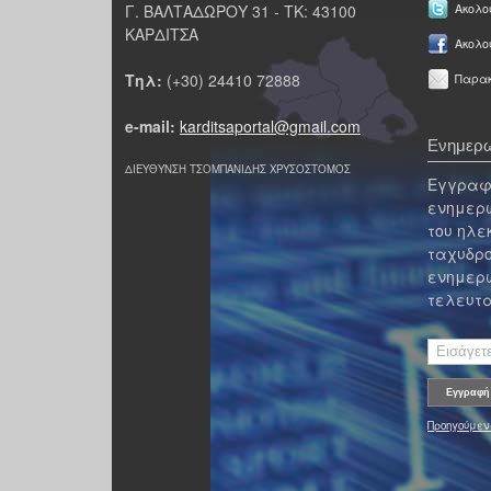
Γ. ΒΑΛΤΑΔΩΡΟΥ 31 - ΤΚ: 43100
Ακολου
ΚΑΡΔΙΤΣΑ
Ακολο
Τηλ:
(+30) 24410 72888
Παρακ
e-mail:
karditsaportal@gmail.com
Ενημερω
ΔΙΕΥΘΥΝΣΗ ΤΣΟΜΠΑΝΙΔΗΣ ΧΡΥΣΟΣΤΟΜΟΣ
Εγγραφε
ενημερω
του ηλε
ταχυδρο
ενημερω
τελευτα
Προηγούμεν