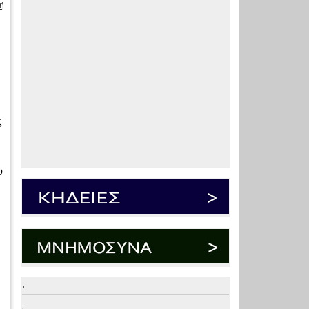
ή
ς
υ
.
.