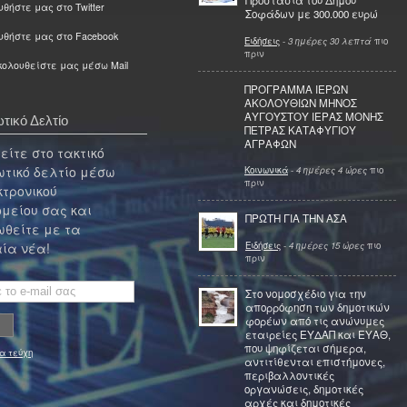
Προστασία του Δήμου
θήστε μας στο Twitter
Σοφάδων με 300.000 ευρώ
υθήστε μας στο Facebook
Ειδήσεις
-
3 ημέρες 30 λεπτά
πιο
πριν
ολουθείστε μας μέσω Mail
ΠΡΟΓΡΑΜΜΑ ΙΕΡΩΝ
ΑΚΟΛΟΥΘΙΩΝ ΜΗΝΟΣ
ΑΥΓΟΥΣΤΟΥ ΙΕΡΑΣ ΜΟΝΗΣ
τικό Δελτίο
ΠΕΤΡΑΣ ΚΑΤΑΦΥΓΙΟΥ
ΑΓΡΑΦΩΝ
ίτε στο τακτικό
τικό δελτίο μέσω
Κοινωνικά
-
4 ημέρες 4 ώρες
πιο
πριν
κτρονικού
μείου σας και
ΠΡΩΤΗ ΓΙΑ ΤΗΝ ΑΣΑ
θείτε με τα
Ειδήσεις
-
4 ημέρες 15 ώρες
πιο
ία νέα!
πριν
Στο νομοσχέδιο για την
απορρόφηση των δημοτικών
φορέων από τις ανώνυμες
εταιρείες ΕΥΔΑΠ και ΕΥΑΘ,
που ψηφίζεται σήμερα,
α τεύχη
αντιτίθενται επιστήμονες,
περιβαλλοντικές
οργανώσεις, δημοτικές
αρχές και δημοτικές