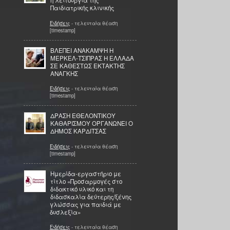
η λειτουργία της
Παιδιατρικής κλινικής
Ειδήσεις
- τελευταία θέαση
[timestamp]
ΒΛΕΠΕΙ ΑΝΑΚΑΜΨΗ Η
ΜΕΡΚΕΛ-ΤΣΙΠΡΑΣ Η ΕΛΛΑΔΑ
ΣΕ ΚΑΘΕΣΤΩΣ ΕΚΤΑΚΤΗΣ
ΑΝΑΓΚΗΣ
Ειδήσεις
- τελευταία θέαση
[timestamp]
ΔΡΑΣΗ ΕΘΕΛΟΝΤΙΚΟΥ
ΚΑΘΑΡΙΣΜΟΥ ΟΡΓΑΝΩΝΕΙ Ο
ΔΗΜΟΣ ΚΑΡΔΙΤΣΑΣ
Ειδήσεις
- τελευταία θέαση
[timestamp]
Hμερίδα-εργαστήριο με
τίτλο «Προσαρμογές στο
διδακτικό υλικό και τη
διδασκαλία δεύτερης/ξένης
γλώσσας για παιδιά με
δυσλεξία»
Ειδήσεις
- τελευταία θέαση