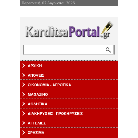
Παρασκευή, 07 Αυγούστου 2026
Επιστροφή στην Πλοήγηση
Αναζήτηση
Φόρμα αναζήτησης
ΑΡΧΙΚΗ
ΑΠΟΨΕΙΣ
ΟΙΚΟΝΟΜΙΑ - ΑΓΡΟΤΙΚΑ
MAGAZINO
ΑΘΛΗΤΙΚΑ
ΔΙΑΚΗΡΥΞΕΙΣ - ΠΡΟΚΗΡΥΞΕΙΣ
ΑΓΓΕΛΙΕΣ
ΧΡΗΣΙΜΑ