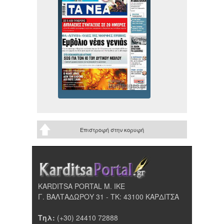
Επιστροφή στην κορυφή
KARDITSA PORTAL Μ. ΙΚΕ
Γ. ΒΑΛΤΑΔΩΡΟΥ 31 - ΤΚ: 43100 ΚΑΡΔΙΤΣΑ
Τηλ:
(+30) 24410 72888