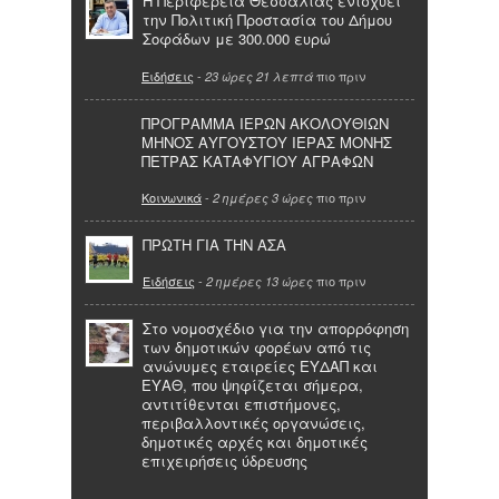
Η Περιφέρεια Θεσσαλίας ενισχύει
την Πολιτική Προστασία του Δήμου
Σοφάδων με 300.000 ευρώ
Ειδήσεις
-
πιο πριν
23 ώρες 21 λεπτά
ΠΡΟΓΡΑΜΜΑ ΙΕΡΩΝ ΑΚΟΛΟΥΘΙΩΝ
ΜΗΝΟΣ ΑΥΓΟΥΣΤΟΥ ΙΕΡΑΣ ΜΟΝΗΣ
ΠΕΤΡΑΣ ΚΑΤΑΦΥΓΙΟΥ ΑΓΡΑΦΩΝ
Κοινωνικά
-
πιο πριν
2 ημέρες 3 ώρες
ΠΡΩΤΗ ΓΙΑ ΤΗΝ ΑΣΑ
Ειδήσεις
-
πιο πριν
2 ημέρες 13 ώρες
Στο νομοσχέδιο για την απορρόφηση
των δημοτικών φορέων από τις
ανώνυμες εταιρείες ΕΥΔΑΠ και
ΕΥΑΘ, που ψηφίζεται σήμερα,
αντιτίθενται επιστήμονες,
περιβαλλοντικές οργανώσεις,
δημοτικές αρχές και δημοτικές
επιχειρήσεις ύδρευσης