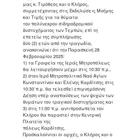
μας κ. Τιμόθεος και ο Κλήρος,
συμμετέχοντας στις Εκδηλώσεις Μνήμης
και Τιμής για τα θύματα
του πολύνεκρου σιδηροδρομικού
δυστυχήματος των Τεμπών, επί τη
επετείω της συμπλήρωσης
δύο (2) ετών από την τραγωδία,
ανακοινώνει ότι την Παρασκευή 28
Φεβρουαρίου 2025:
1) τα Γραφεία της Ιεράς Μητροπόλεως
θα λειτουργήσουν μέχρι στις 10:30΄π.μ.,
2) στον Ιερό Μητροπολιτικό Ναό Αγίων
Κωνσταντίνου και Ελένης Καρδίτσης στις
10:30΄π.μ. θα τελεσθεί επιμνημόσυνη
Δέηση υπέρ αναπαύσεως των ψυχών των
θυμάτων του τραγικού δυστυχήματος και
3) στις 11:00΄π.μ. αντιπροσωπεία του
Κλήρου θα παραστεί στην Κεντρική
Πλατεία της
πόλεως Καρδίτσης.
Προσκαλούνται οι αρχές, ο Κλήρος και ο