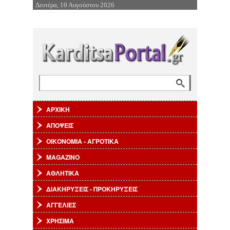
Δευτέρα, 10 Αυγούστου 2026
Επιστροφή στην Πλοήγηση
Αναζήτηση
Φόρμα αναζήτησης
ΑΡΧΙΚΗ
ΑΠΟΨΕΙΣ
ΟΙΚΟΝΟΜΙΑ - ΑΓΡΟΤΙΚΑ
MAGAZINO
ΑΘΛΗΤΙΚΑ
ΔΙΑΚΗΡΥΞΕΙΣ - ΠΡΟΚΗΡΥΞΕΙΣ
ΑΓΓΕΛΙΕΣ
ΧΡΗΣΙΜΑ