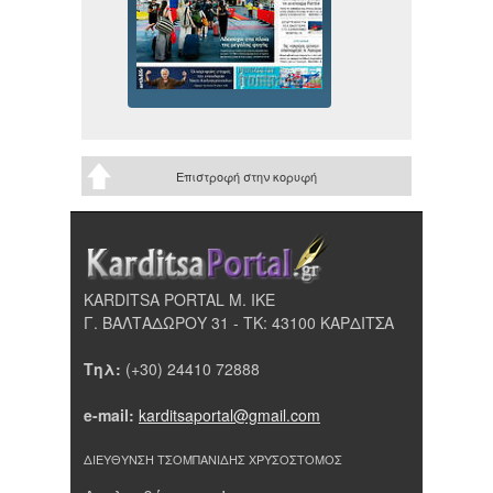
Επιστροφή στην κορυφή
KARDITSA PORTAL Μ. ΙΚΕ
Γ. ΒΑΛΤΑΔΩΡΟΥ 31 - ΤΚ: 43100 ΚΑΡΔΙΤΣΑ
Τηλ:
(+30) 24410 72888
e-mail:
karditsaportal@gmail.com
ΔΙΕΥΘΥΝΣΗ ΤΣΟΜΠΑΝΙΔΗΣ ΧΡΥΣΟΣΤΟΜΟΣ