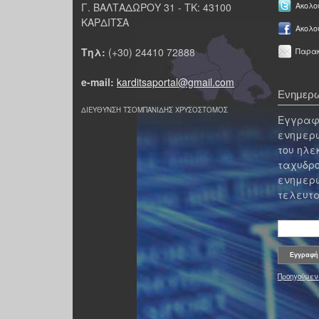
Γ. ΒΑΛΤΑΔΩΡΟΥ 31 - ΤΚ: 43100
Ακολου
ΚΑΡΔΙΤΣΑ
Ακολο
Τηλ:
(+30) 24410 72888
Παρακ
e-mail:
karditsaportal@gmail.com
Ενημερω
ΔΙΕΥΘΥΝΣΗ ΤΣΟΜΠΑΝΙΔΗΣ ΧΡΥΣΟΣΤΟΜΟΣ
Εγγραφε
ενημερω
του ηλε
ταχυδρο
ενημερω
τελευτα
Προηγούμεν