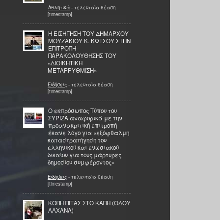
Αθλητικά
- τελευταία θέαση
[timestamp]
Η ΕΙΣΗΓΗΣΗ ΤΟΥ ΔΗΜΑΡΧΟΥ
ΜΟΥΖΑΚΙΟΥ Κ. ΚΩΤΣΟΥ ΣΤΗΝ
ΕΠΙΤΡΟΠΗ
ΠΑΡΑΚΟΛΟΥΘΗΣΗΣ ΤΟΥ
«ΔΙΟΙΚΗΤΙΚΗ
ΜΕΤΑΡΡΥΘΜΙΣΗ»
Ειδήσεις
- τελευταία θέαση
[timestamp]
Ο εκπρόσωπος Τύπου του
ΣΥΡΙΖΑ αναφορικά με την
προανακριτική επιτροπή
έκανε λόγο για «εξόφθαλμη
καταστρατήγηση του
ελληνικού και ενωσιακού
δικαίου για τους μάρτυρες
δημοσίου συμφέροντος»
Ειδήσεις
- τελευταία θέαση
[timestamp]
ΚΟΠΗ ΠΙΤΑΣ ΣΤΟ ΚΑΠΗ (ΟΔΟΥ
ΛΑΧΑΝΑ)