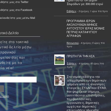
Προστασία του Δήμου
θήστε μας στο Twitter
Σοφάδων με 300.000 ευρώ
υθήστε μας στο Facebook
Ειδήσεις
-
3 ημέρες 1 ώρα
πιο πριν
ολουθείστε μας μέσω Mail
ΠΡΟΓΡΑΜΜΑ ΙΕΡΩΝ
ΑΚΟΛΟΥΘΙΩΝ ΜΗΝΟΣ
ΑΥΓΟΥΣΤΟΥ ΙΕΡΑΣ ΜΟΝΗΣ
ΠΕΤΡΑΣ ΚΑΤΑΦΥΓΙΟΥ
τικό Δελτίο
ΑΓΡΑΦΩΝ
ίτε στο τακτικό
Κοινωνικά
-
4 ημέρες 5 ώρες
πιο
τικό δελτίο μέσω
πριν
κτρονικού
ΠΡΩΤΗ ΓΙΑ ΤΗΝ ΑΣΑ
μείου σας και
θείτε με τα
Ειδήσεις
-
4 ημέρες 16 ώρες
πιο
πριν
ία νέα!
Στο νομοσχέδιο για την
απορρόφηση των δημοτικών
φορέων από τις ανώνυμες
εταιρείες ΕΥΔΑΠ και ΕΥΑΘ,
που ψηφίζεται σήμερα,
αντιτίθενται επιστήμονες,
α τεύχη
περιβαλλοντικές
οργανώσεις, δημοτικές
αρχές και δημοτικές
επιχειρήσεις ύδρευσης