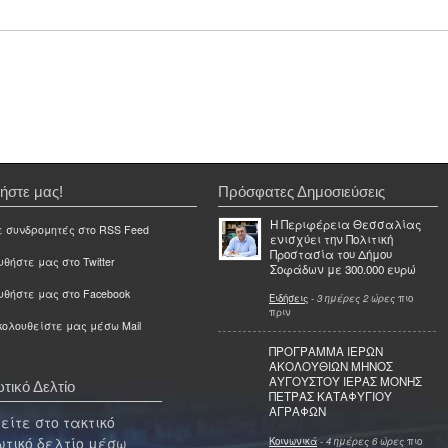
ήστε μας!
Πρόσφατες Δημοσιεύσεις
Η Περιφέρεια Θεσσαλίας
ε συνδρομητές στο RSS Feed
ενισχύει την Πολιτική
Προστασία του Δήμου
θήστε μας στο Twitter
Σοφάδων με 300.000 ευρώ
υθήστε μας στο Facebook
Ειδήσεις
-
3 ημέρες 2 ώρες
πιο
πριν
ολουθείστε μας μέσω Mail
ΠΡΟΓΡΑΜΜΑ ΙΕΡΩΝ
ΑΚΟΛΟΥΘΙΩΝ ΜΗΝΟΣ
ΑΥΓΟΥΣΤΟΥ ΙΕΡΑΣ ΜΟΝΗΣ
τικό Δελτίο
ΠΕΤΡΑΣ ΚΑΤΑΦΥΓΙΟΥ
ΑΓΡΑΦΩΝ
ίτε στο τακτικό
τικό δελτίο μέσω
Κοινωνικά
-
4 ημέρες 6 ώρες
πιο