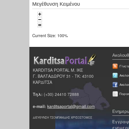
Μεγέθυνση Κειμένου
Current Size:
100%
Ακολουθ
Γίνετ
KARDITSA PORTAL Μ. ΙΚΕ
Γ. ΒΑΛΤΑΔΩΡΟΥ 31 - ΤΚ: 43100
Ακολου
ΚΑΡΔΙΤΣΑ
Ακολο
Τηλ:
(+30) 24410 72888
Παρακ
e-mail:
karditsaportal@gmail.com
Ενημερω
ΔΙΕΥΘΥΝΣΗ ΤΣΟΜΠΑΝΙΔΗΣ ΧΡΥΣΟΣΤΟΜΟΣ
Εγγραφε
ενημερω