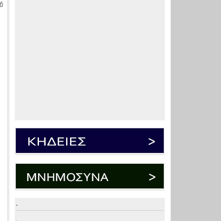
ή
.
.