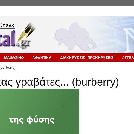
Επιστροφή στην Πλοήγηση
MAGAZINO
ΑΘΛΗΤΙΚΑ
ΔΙΑΚΗΡΥΞΕΙΣ - ΠΡΟΚΗΡΥΞΕΙΣ
ΑΓΓΕΛ
urberry) ›
ς γραβάτες... (burberry)