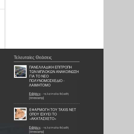
Τελευταίες Θεάσεις
ΠΑΝΕΛΛΑΔΙΚΗ ΕΠΙΤΡΟΠΗ
ΤΩΝ ΜΠΛΟΚΩΝ ΑΝΑΚΟΙΝΩΣΗ
ΓΙΑ ΤΟ ΝΕΟ
ΠΟΛΥΝΟΜΟΣΧΕΔΙΟ -
ΛΑΙΜΗΤΟΜΟ
Ειδήσεις
- τελευταία θέαση
[timestamp]
ΕΦΑΡΜΟΓΗ ΤΟΥ TAXIS NET
ΟΠΟΥ ΙΣΧΥΕΙ ΤΟ
«ΑΚΑΤΑΣΧΕΤΟ»
Ειδήσεις
- τελευταία θέαση
[timestamp]