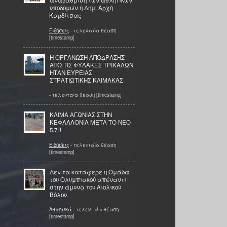
αναβάθμιση των αθλητικών
υποδομών η Δημ. Αρχή
Καρδίτσας
Ειδήσεις
- τελευταία θέαση
[timestamp]
Η ΟΡΓΑΝΩΣΗ ΑΠΟΔΡΑΣΗΣ
ΑΠΟ ΤΙΣ ΦΥΛΑΚΕΣ ΤΡΙΚΑΛΩΝ
ΗΤΑΝ ΕΥΡΕΙΑΣ
ΣΤΡΑΤΙΩΤΙΚΗΣ ΚΛΙΜΑΚΑΣ
- τελευταία θέαση [timestamp]
ΚΛΙΜΑ ΑΓΩΝΙΑΣ ΣΤΗΝ
ΚΕΦΑΛΛΟΝΙΑ ΜΕΤΑ ΤΟ ΝΕΟ
5,7R
Ειδήσεις
- τελευταία θέαση
[timestamp]
Δεν τα κατάφερε η Ομάδα
του Ολυμπιακού απέναντι
στην άμυνα του Αιολικού
Βόλου
Αθλητικά
- τελευταία θέαση
[timestamp]