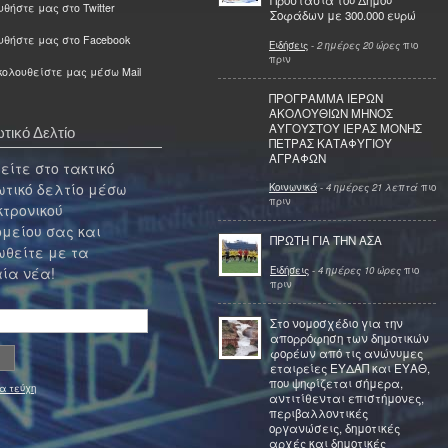
Προστασία του Δήμου
θήστε μας στο Twitter
Σοφάδων με 300.000 ευρώ
υθήστε μας στο Facebook
Ειδήσεις
-
2 ημέρες 20 ώρες
πιο
πριν
ολουθείστε μας μέσω Mail
ΠΡΟΓΡΑΜΜΑ ΙΕΡΩΝ
ΑΚΟΛΟΥΘΙΩΝ ΜΗΝΟΣ
ΑΥΓΟΥΣΤΟΥ ΙΕΡΑΣ ΜΟΝΗΣ
τικό Δελτίο
ΠΕΤΡΑΣ ΚΑΤΑΦΥΓΙΟΥ
ΑΓΡΑΦΩΝ
ίτε στο τακτικό
τικό δελτίο μέσω
Κοινωνικά
-
4 ημέρες 21 λεπτά
πιο
πριν
κτρονικού
μείου σας και
ΠΡΩΤΗ ΓΙΑ ΤΗΝ ΑΣΑ
θείτε με τα
Ειδήσεις
-
4 ημέρες 10 ώρες
πιο
ία νέα!
πριν
Στο νομοσχέδιο για την
απορρόφηση των δημοτικών
φορέων από τις ανώνυμες
εταιρείες ΕΥΔΑΠ και ΕΥΑΘ,
που ψηφίζεται σήμερα,
α τεύχη
αντιτίθενται επιστήμονες,
περιβαλλοντικές
οργανώσεις, δημοτικές
αρχές και δημοτικές