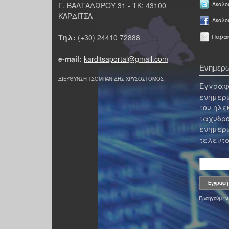
Γ. ΒΑΛΤΑΔΩΡΟΥ 31 - ΤΚ: 43100
Ακολου
ΚΑΡΔΙΤΣΑ
Ακολο
Τηλ:
(+30) 24410 72888
Παρακ
e-mail:
karditsaportal@gmail.com
Ενημερω
ΔΙΕΥΘΥΝΣΗ ΤΣΟΜΠΑΝΙΔΗΣ ΧΡΥΣΟΣΤΟΜΟΣ
Εγγραφε
ενημερω
του ηλε
ταχυδρο
ενημερω
τελευτα
Προηγούμεν