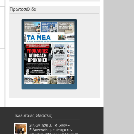
Πρωτοσέλιδα
Τελευταίες Θεάσεις
Συνάντηση Β. Τσιάκου –
Ε.Αυγενάκη με στόχο την