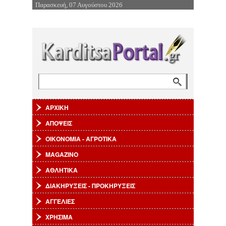
Παρασκευή, 07 Αυγούστου 2026
Επιστροφή στην Πλοήγηση
Αναζήτηση
Φόρμα αναζήτησης
ΑΡΧΙΚΗ
ΑΠΟΨΕΙΣ
ΟΙΚΟΝΟΜΙΑ - ΑΓΡΟΤΙΚΑ
MAGAZINO
ΑΘΛΗΤΙΚΑ
ΔΙΑΚΗΡΥΞΕΙΣ - ΠΡΟΚΗΡΥΞΕΙΣ
ΑΓΓΕΛΙΕΣ
ΧΡΗΣΙΜΑ