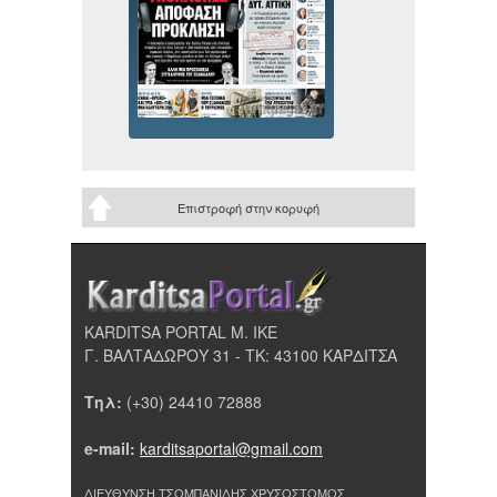
Επιστροφή στην κορυφή
KARDITSA PORTAL Μ. ΙΚΕ
Γ. ΒΑΛΤΑΔΩΡΟΥ 31 - ΤΚ: 43100 ΚΑΡΔΙΤΣΑ
Τηλ:
(+30) 24410 72888
e-mail:
karditsaportal@gmail.com
ΔΙΕΥΘΥΝΣΗ ΤΣΟΜΠΑΝΙΔΗΣ ΧΡΥΣΟΣΤΟΜΟΣ