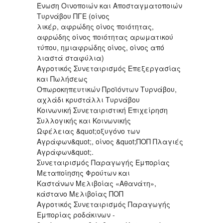
Ένωση Οινοποιών και Αποσταγματοποιών
Τυρνάβου ΠΓΕ (οίνος
λικέρ, αφρώδης οίνος ποιότητας,
αφρώδης οίνος ποιότητας αρωματικού
τύπου, ημιαφρώδης οίνος, οίνος από
λιαστά σταφύλια)
Αγροτικός Συνεταιρισμός Επεξεργασίας
και Πωλήσεως
Οπωροκηπευτικών Προϊόντων Τυρνάβου,
αχλάδι κρυστάλλι Τυρνάβου
Κοινωνική Συνεταιριστική Επιχείρηση
Συλλογικής και Κοινωνικής
Ωφέλειας &quot;οξυγόνο των
Αγράφων&quot;, οίνος &quot;ΠΟΠ Πλαγιές
Αγράφων&quot;.
Συνεταιρισμός Παραγωγής Εμπορίας
Μεταποίησης Φρούτων και
Καστάνων Μελιβοίας «Αθανάτη»,
κάστανο Μελιβοίας ΠΟΠ
Αγροτικός Συνεταιρισμός Παραγωγής
Εμπορίας ροδάκινων -