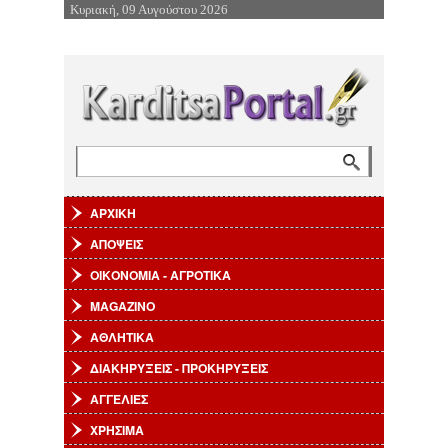
Κυριακή, 09 Αυγούστου 2026
Επιστροφή στην Πλοήγηση
Αναζήτηση
Φόρμα αναζήτησης
ΑΡΧΙΚΗ
ΑΠΟΨΕΙΣ
ΟΙΚΟΝΟΜΙΑ - ΑΓΡΟΤΙΚΑ
MAGAZINO
ΑΘΛΗΤΙΚΑ
ΔΙΑΚΗΡΥΞΕΙΣ - ΠΡΟΚΗΡΥΞΕΙΣ
ΑΓΓΕΛΙΕΣ
ΧΡΗΣΙΜΑ