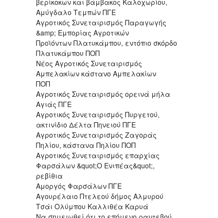
βερίκοκων και βάμβακος Καλοχωρίου,
Αμύγδαλο Τεμπών ΠΓΕ
Αγροτικός Συνεταιρισμός Παραγωγής
&amp; Εμπορίας Αγροτικών
Προϊόντων Πλατυκάμπου, εντόπιο σκόρδο
Πλατυκάμπου ΠΟΠ
Νέος Αγροτικός Συνεταιρισμός
Αμπελακίων κάστανο Αμπελακίων
ΠΟΠ
Αγροτικός Συνεταιρισμός ορεινά μήλα
Αγιάς ΠΓΕ
Αγροτικός Συνεταιρισμός Πυργετού,
ακτινίδιο Δέλτα Πηνειού ΠΓΕ
Αγροτικός Συνεταιρισμός Ζαγοράς
Πηλίου, κάστανα Πηλίου ΠΟΠ
Αγροτικός Συνεταιρισμός επαρχίας
Φαρσάλων &quot;Ο Ενιπέας&quot;,
ρεβίθια
Αμοργός Φαρσάλων ΠΓΕ
Αγουρέλαιο Πτελεού δήμος Αλμυρού
Τσάι Ολύμπου Καλλιθέα Καρυά
Να σημειωθεί ότι το επόμενο ραντεβού