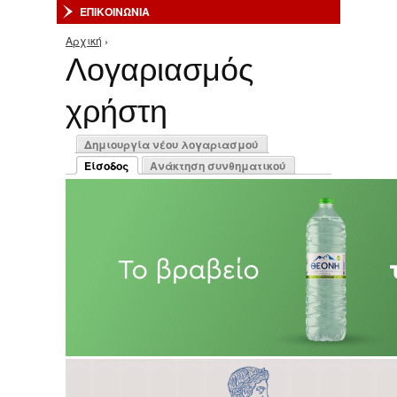
ΕΠΙΚΟΙΝΩΝΙΑ
Αρχική
›
Είστε εδώ
Λογαριασμός
χρήστη
Πρωτεύουσες καρτέλες
Δημιουργία νέου λογαριασμού
Είσοδος
Ανάκτηση συνθηματικού
(ενεργή καρτέλα)