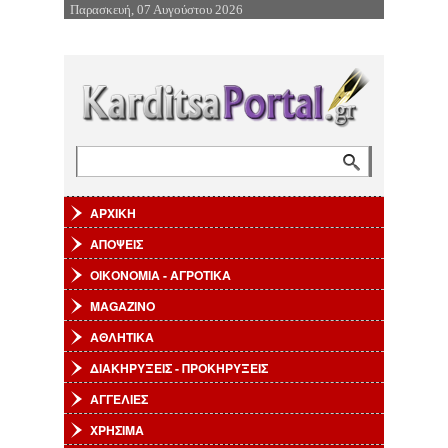
Παρασκευή, 07 Αυγούστου 2026
Επιστροφή στην Πλοήγηση
Αναζήτηση
Φόρμα αναζήτησης
ΑΡΧΙΚΗ
ΑΠΟΨΕΙΣ
ΟΙΚΟΝΟΜΙΑ - ΑΓΡΟΤΙΚΑ
MAGAZINO
ΑΘΛΗΤΙΚΑ
ΔΙΑΚΗΡΥΞΕΙΣ - ΠΡΟΚΗΡΥΞΕΙΣ
ΑΓΓΕΛΙΕΣ
ΧΡΗΣΙΜΑ