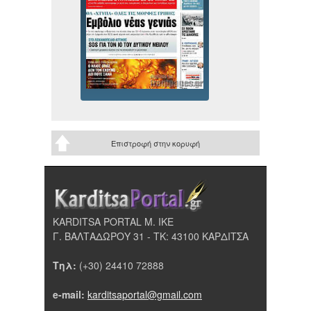
Επιστροφή στην κορυφή
KARDITSA PORTAL Μ. ΙΚΕ
Γ. ΒΑΛΤΑΔΩΡΟΥ 31 - ΤΚ: 43100 ΚΑΡΔΙΤΣΑ
Τηλ:
(+30) 24410 72888
e-mail:
karditsaportal@gmail.com