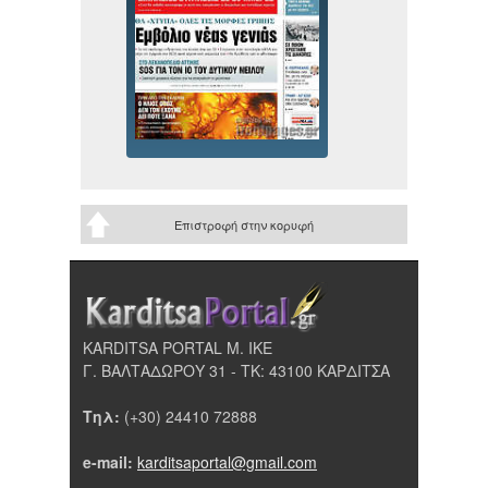
Επιστροφή στην κορυφή
KARDITSA PORTAL Μ. ΙΚΕ
Γ. ΒΑΛΤΑΔΩΡΟΥ 31 - ΤΚ: 43100 ΚΑΡΔΙΤΣΑ
Τηλ:
(+30) 24410 72888
e-mail:
karditsaportal@gmail.com