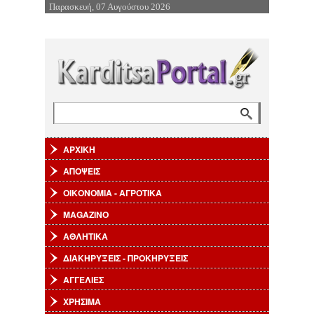
Παρασκευή, 07 Αυγούστου 2026
Επιστροφή στην Πλοήγηση
Αναζήτηση
Φόρμα αναζήτησης
ΑΡΧΙΚΗ
ΑΠΟΨΕΙΣ
ΟΙΚΟΝΟΜΙΑ - ΑΓΡΟΤΙΚΑ
MAGAZINO
ΑΘΛΗΤΙΚΑ
ΔΙΑΚΗΡΥΞΕΙΣ - ΠΡΟΚΗΡΥΞΕΙΣ
ΑΓΓΕΛΙΕΣ
ΧΡΗΣΙΜΑ