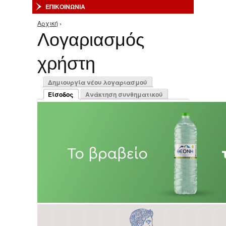
ΕΠΙΚΟΙΝΩΝΙΑ
Αρχική
›
Είστε εδώ
Λογαριασμός
χρήστη
Πρωτεύουσες καρτέλες
Δημιουργία νέου λογαριασμού
Είσοδος
Ανάκτηση συνθηματικού
(ενεργή καρτέλα)