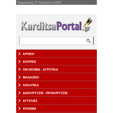
Παρασκευή, 07 Αυγούστου 2026
Επιστροφή στην Πλοήγηση
Αναζήτηση
Φόρμα αναζήτησης
ΑΡΧΙΚΗ
ΑΠΟΨΕΙΣ
ΟΙΚΟΝΟΜΙΑ - ΑΓΡΟΤΙΚΑ
MAGAZINO
ΑΘΛΗΤΙΚΑ
ΔΙΑΚΗΡΥΞΕΙΣ - ΠΡΟΚΗΡΥΞΕΙΣ
ΑΓΓΕΛΙΕΣ
ΧΡΗΣΙΜΑ