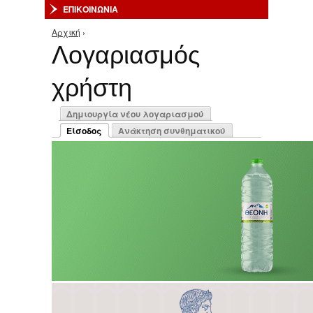
ΕΠΙΚΟΙΝΩΝΙΑ
Αρχική
›
Είστε εδώ
Λογαριασμός
χρήστη
Πρωτεύουσες καρτέλες
Δημιουργία νέου λογαριασμού
Είσοδος
Ανάκτηση συνθηματικού
(ενεργή καρτέλα)