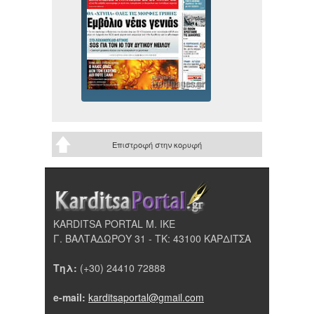
Επιστροφή στην κορυφή
KARDITSA PORTAL Μ. ΙΚΕ
Γ. ΒΑΛΤΑΔΩΡΟΥ 31 - ΤΚ: 43100 ΚΑΡΔΙΤΣΑ
Τηλ:
(+30) 24410 72888
e-mail:
karditsaportal@gmail.com