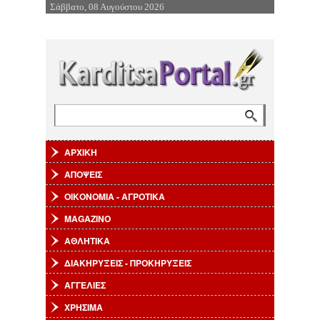
Σάββατο, 08 Αυγούστου 2026
Επιστροφή στην Πλοήγηση
Αναζήτηση
Φόρμα αναζήτησης
ΑΡΧΙΚΗ
ΑΠΟΨΕΙΣ
ΟΙΚΟΝΟΜΙΑ - ΑΓΡΟΤΙΚΑ
MAGAZINO
ΑΘΛΗΤΙΚΑ
ΔΙΑΚΗΡΥΞΕΙΣ - ΠΡΟΚΗΡΥΞΕΙΣ
ΑΓΓΕΛΙΕΣ
ΧΡΗΣΙΜΑ