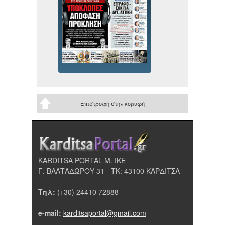
Επιστροφή στην κορυφή
KARDITSA PORTAL Μ. ΙΚΕ
Γ. ΒΑΛΤΑΔΩΡΟΥ 31 - ΤΚ: 43100 ΚΑΡΔΙΤΣΑ
Τηλ:
(+30) 24410 72888
e-mail:
karditsaportal@gmail.com