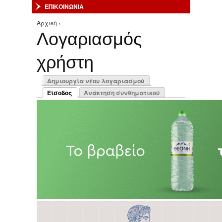
ΕΠΙΚΟΙΝΩΝΙΑ
Αρχική
›
Είστε εδώ
Λογαριασμός
χρήστη
Πρωτεύουσες καρτέλες
Δημιουργία νέου λογαριασμού
Είσοδος
Ανάκτηση συνθηματικού
(ενεργή καρτέλα)