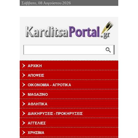
Σάββατο, 08 Αυγούστου 2026
Επιστροφή στην Πλοήγηση
Αναζήτηση
Φόρμα αναζήτησης
ΑΡΧΙΚΗ
ΑΠΟΨΕΙΣ
ΟΙΚΟΝΟΜΙΑ - ΑΓΡΟΤΙΚΑ
MAGAZINO
ΑΘΛΗΤΙΚΑ
ΔΙΑΚΗΡΥΞΕΙΣ - ΠΡΟΚΗΡΥΞΕΙΣ
ΑΓΓΕΛΙΕΣ
ΧΡΗΣΙΜΑ