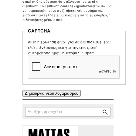
e-mail από το σύστημα θα στέλνονται σε αυτή τη
διεύθυνση. Η διεύθυνση e-mail δε δημοσιοποιείται και θα
χρησιμοποιηθεί μόνο αν ζητήσετε νέο συνθηματικό
εισόδου ή αν θελήσετε να παίρνετε κάποιες ειδήσεις ή
ειδοποιήσεις μέσω e-mail.
CAPTCHA
Αυτή η ερώτηση είναι για να διαπιστωθεί εάν
είστε άνθρωπος και για την αποτροπή
αυτοματοποιημένων υποβολών spam.
Αναζήτηση
Φόρμα αναζήτησης