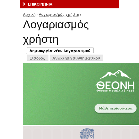
ΕΠΙΚΟΙΝΩΝΙΑ
Αρχική
›
Λογαριασμός χρήστη
›
Είστε εδώ
Λογαριασμός
χρήστη
Πρωτεύουσες καρτέλες
Δημιουργία νέου λογαριασμού
(ενεργή καρτέλα)
Είσοδος
Ανάκτηση συνθηματικού