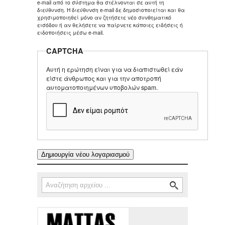
e-mail από το σύστημα θα στέλνονται σε αυτή τη
διεύθυνση. Η διεύθυνση e-mail δε δημοσιοποιείται και θα
χρησιμοποιηθεί μόνο αν ζητήσετε νέο συνθηματικό
εισόδου ή αν θελήσετε να παίρνετε κάποιες ειδήσεις ή
ειδοποιήσεις μέσω e-mail.
CAPTCHA
Αυτή η ερώτηση είναι για να διαπιστωθεί εάν
είστε άνθρωπος και για την αποτροπή
αυτοματοποιημένων υποβολών spam.
Αναζήτηση
Φόρμα αναζήτησης