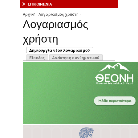
ΕΠΙΚΟΙΝΩΝΙΑ
Αρχική
›
Λογαριασμός χρήστη
›
Είστε εδώ
Λογαριασμός
χρήστη
Πρωτεύουσες καρτέλες
Δημιουργία νέου λογαριασμού
(ενεργή καρτέλα)
Είσοδος
Ανάκτηση συνθηματικού