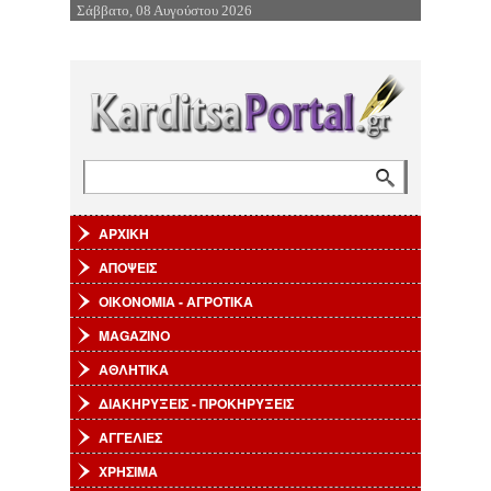
Σάββατο, 08 Αυγούστου 2026
Επιστροφή στην Πλοήγηση
Αναζήτηση
Φόρμα αναζήτησης
ΑΡΧΙΚΗ
ΑΠΟΨΕΙΣ
ΟΙΚΟΝΟΜΙΑ - ΑΓΡΟΤΙΚΑ
MAGAZINO
ΑΘΛΗΤΙΚΑ
ΔΙΑΚΗΡΥΞΕΙΣ - ΠΡΟΚΗΡΥΞΕΙΣ
ΑΓΓΕΛΙΕΣ
ΧΡΗΣΙΜΑ