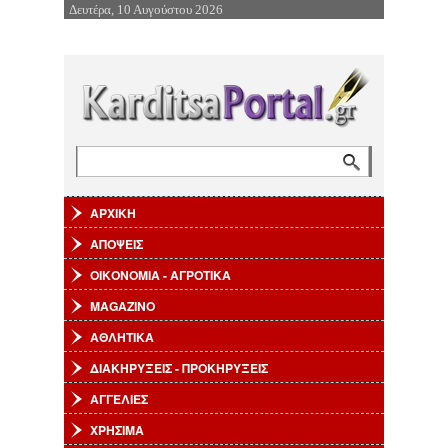
Δευτέρα, 10 Αυγούστου 2026
Επιστροφή στην Πλοήγηση
Αναζήτηση
Φόρμα αναζήτησης
ΑΡΧΙΚΗ
ΑΠΟΨΕΙΣ
ΟΙΚΟΝΟΜΙΑ - ΑΓΡΟΤΙΚΑ
MAGAZINO
ΑΘΛΗΤΙΚΑ
ΔΙΑΚΗΡΥΞΕΙΣ - ΠΡΟΚΗΡΥΞΕΙΣ
ΑΓΓΕΛΙΕΣ
ΧΡΗΣΙΜΑ