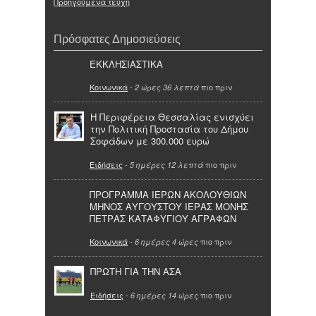
Προηγούμενα τεύχη
Πρόσφατες Δημοσιεύσεις
ΕΚΚΛΗΣΙΑΣΤΙΚΑ
Κοινωνικά
-
πιο πριν
2 ώρες 36 λεπτά
Η Περιφέρεια Θεσσαλίας ενισχύει
την Πολιτική Προστασία του Δήμου
Σοφάδων με 300.000 ευρώ
Ειδήσεις
-
πιο πριν
5 ημέρες 12 λεπτά
ΠΡΟΓΡΑΜΜΑ ΙΕΡΩΝ ΑΚΟΛΟΥΘΙΩΝ
ΜΗΝΟΣ ΑΥΓΟΥΣΤΟΥ ΙΕΡΑΣ ΜΟΝΗΣ
ΠΕΤΡΑΣ ΚΑΤΑΦΥΓΙΟΥ ΑΓΡΑΦΩΝ
Κοινωνικά
-
πιο πριν
6 ημέρες 4 ώρες
ΠΡΩΤΗ ΓΙΑ ΤΗΝ ΑΣΑ
Ειδήσεις
-
πιο πριν
6 ημέρες 14 ώρες