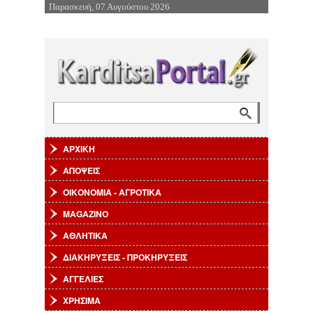
Παρασκευή, 07 Αυγούστου 2026
Επιστροφή στην Πλοήγηση
Αναζήτηση
Φόρμα αναζήτησης
ΑΡΧΙΚΗ
ΑΠΟΨΕΙΣ
ΟΙΚΟΝΟΜΙΑ - ΑΓΡΟΤΙΚΑ
MAGAZINO
ΑΘΛΗΤΙΚΑ
ΔΙΑΚΗΡΥΞΕΙΣ - ΠΡΟΚΗΡΥΞΕΙΣ
ΑΓΓΕΛΙΕΣ
ΧΡΗΣΙΜΑ