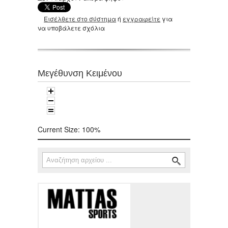
Εισέλθετε στο σύστημα
ή
εγγραφείτε
για
να υποβάλετε σχόλια
Μεγέθυνση Κειμένου
Current Size:
100%
Αναζήτηση
Φόρμα αναζήτησης