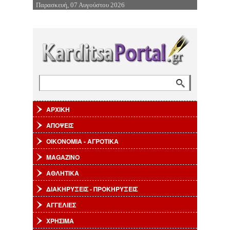
Παρασκευή, 07 Αυγούστου 2026
Επιστροφή στην Πλοήγηση
Αναζήτηση
Φόρμα αναζήτησης
ΑΡΧΙΚΗ
ΑΠΟΨΕΙΣ
ΟΙΚΟΝΟΜΙΑ - ΑΓΡΟΤΙΚΑ
MAGAZINO
ΑΘΛΗΤΙΚΑ
ΔΙΑΚΗΡΥΞΕΙΣ - ΠΡΟΚΗΡΥΞΕΙΣ
ΑΓΓΕΛΙΕΣ
ΧΡΗΣΙΜΑ