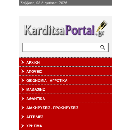
Σάββατο, 08 Αυγούστου 2026
Επιστροφή στην Πλοήγηση
Αναζήτηση
Φόρμα αναζήτησης
ΑΡΧΙΚΗ
ΑΠΟΨΕΙΣ
ΟΙΚΟΝΟΜΙΑ - ΑΓΡΟΤΙΚΑ
MAGAZINO
ΑΘΛΗΤΙΚΑ
ΔΙΑΚΗΡΥΞΕΙΣ - ΠΡΟΚΗΡΥΞΕΙΣ
ΑΓΓΕΛΙΕΣ
ΧΡΗΣΙΜΑ